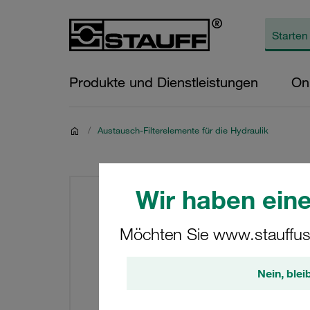
Produkte und Dienstleistungen
On
/
Austausch-Filterelemente für die Hydraulik
Wir haben eine
Möchten Sie www.stauffus
Nein, blei