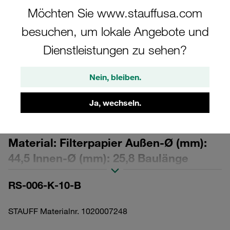
Möchten Sie www.stauffusa.com
besuchen, um lokale Angebote und
Dienstleistungen zu sehen?
Bitte beachten Sie: Das Bild dient nur zur Veranschaulichung und kann vom
tatsächlichen Produkt abweichen.
Nein, bleiben.
Mehr anzeigen
Ja, wechseln.
Austausch-Filterelement für
Rücklauffilter Filterfeinheit: 10 µm
Material: Filterpapier Außen-Ø (mm):
44,5 Innen-Ø (mm): 25,8 Baulänge
(mm): 49 β-Wert >2
RS-006-K-10-B
STAUFF Materialnr. 1020007248