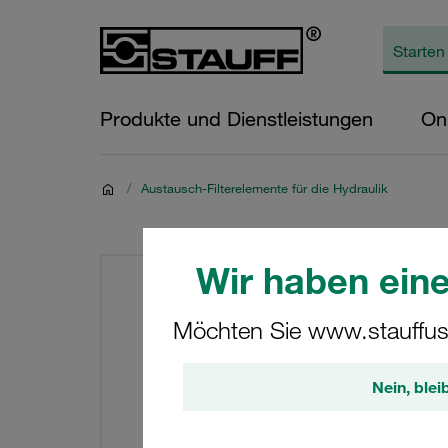
Produkte und Dienstleistungen
On
/
Austausch-Filterelemente für die Hydraulik
Wir haben eine
Möchten Sie www.stauffus
Nein, blei