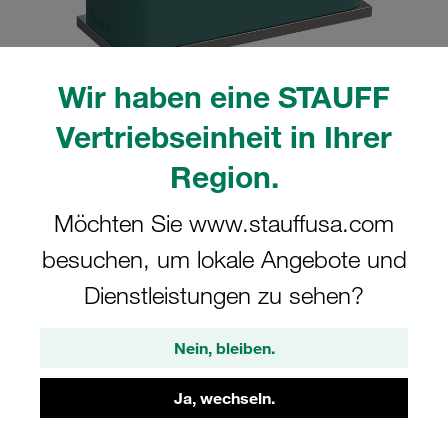
Wir haben eine STAUFF
Vertriebseinheit in Ihrer
Bitte beachten Sie: Das Bild dient nur zur Veranschaulichung und kann vom
tatsächlichen Produkt abweichen.
Region.
Mehr anzeigen
Komplettschelle Standard-Baureihe Gr.
Möchten Sie www.stauffusa.com
2 Ø15mm Polypropylen W10 gerippt,
besuchen, um lokale Angebote und
mit Vorspannung Anschweißpl., kurz
Dienstleistungen zu sehen?
Einsatz, AS-Schraube
Nein, bleiben.
SP-215-PP-ES-AS-M-W10
Ja, wechseln.
STAUFF Materialnr. 1110000734