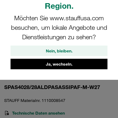
Region.
Möchten Sie www.stauffusa.com
besuchen, um lokale Angebote und
Bitte beachten Sie: Das Bild dient nur zur Veranschaulichung und kann vom
Dienstleistungen zu sehen?
tatsächlichen Produkt abweichen.
Mehr anzeigen
Nein, bleiben.
Komplettschelle Schwere Baureihe Gr.
Ja, wechseln.
4S Ø28mm Aluminium W27 gerippt, mit
Vorspannung Aufbaukombination
SPAS4028/28ALDPASASSIPAF-M-W27
STAUFF Materialnr. 1110008547
Technische Daten ansehen