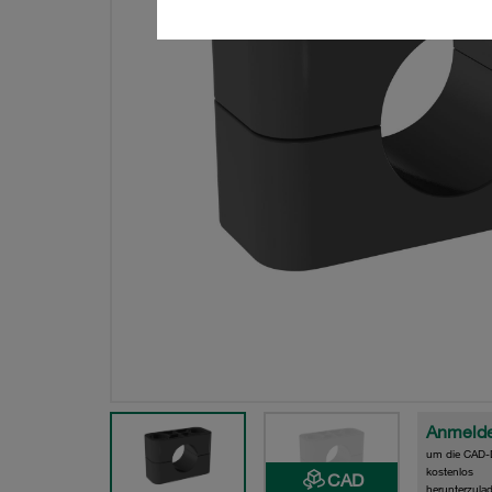
Anmeld
um die CAD-
kostenlos
CAD
herunterzula