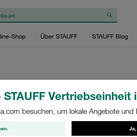
line-Shop
Über STAUFF
STAUFF Blog
Schellenkörper G
Baureihe Polyamid
 STAUFF Vertriebseinheit i
3015
a.com besuchen, um lokale Angebote und D
644.5-PA-H
ben.
Ja,
STAUFF Materialnr. 1130003