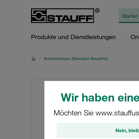
Produkte und Dienstleistungen
On
/
Schellenkörper (Standard-Baureihe)
Wir haben eine
Möchten Sie www.stauffus
Nein, blei