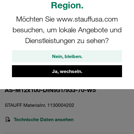
Region.
Möchten Sie www.stauffusa.com
besuchen, um lokale Angebote und
Dienstleistungen zu sehen?
Bitte beachten Sie: Das Bild dient nur zur Veranschaulichung und kann vom
tatsächlichen Produkt abweichen.
Mehr anzeigen
Nein, bleiben.
Außensechskantschraube Schwere
Ja, wechseln.
Baureihe Gr. 6S Edelstahl A4 M12x100
AS-M12x100-DIN931/933-70-W5
STAUFF Materialnr. 1130004202
Technische Daten ansehen