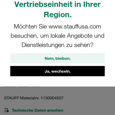
Vertriebseinheit in Ihrer
Region.
Möchten Sie www.stauffusa.com
Bitte beachten Sie: Das Bild dient nur zur Veranschaulichung und kann vom
besuchen, um lokale Angebote und
tatsächlichen Produkt abweichen.
Dienstleistungen zu sehen?
Mehr anzeigen
Kunststoff-Rohrauflage, kurz für
Nein, bleiben.
Rund-/Flachstahlbügel Polyamid
139,7mm
Ja, wechseln.
RUK-139.7-PA
STAUFF Materialnr. 1130004507
Technische Daten ansehen