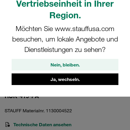
Vertriebseinheit in Ihrer
Region.
Möchten Sie www.stauffusa.com
besuchen, um lokale Angebote und
Bitte beachten Sie: Das Bild dient nur zur Veranschaulichung und kann vom
tatsächlichen Produkt abweichen.
Dienstleistungen zu sehen?
Mehr anzeigen
Kunststoff-Rohrauflage, kurz für
Nein, bleiben.
Rund-/Flachstahlbügel Polyamid
Ja, wechseln.
419mm
RUK-419-PA
STAUFF Materialnr. 1130004522
Technische Daten ansehen