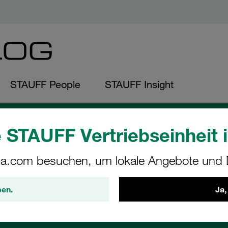
STAUFF People
STAUFF Insight
 STAUFF Vertriebseinheit i
andon Entwistle
a.com besuchen, um lokale Angebote und D
l Marketing Specialist at STAUFF UK
ben.
Ja,
nnect with STAUFF"