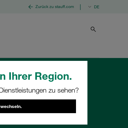
|
Zurück zu stauff.com
DE
n Ihrer Region.
ienstleistungen zu sehen?
 wechseln.