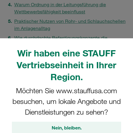
Warum Ordnung in der Leitungsführung die
Wettbewerbsfähigkeit beeinflusst
Praktischer Nutzen von Rohr‑ und Schlauchschellen
im Anlagenalltag
Wie durchdachte Befestigungskonzepte die
Systemqualität langfristig prägen
Wir haben eine STAUFF
FAQs
Vertriebseinheit in Ihrer
Region.
Möchten Sie www.stauffusa.com
besuchen, um lokale Angebote und
Dienstleistungen zu sehen?
Nein, bleiben.