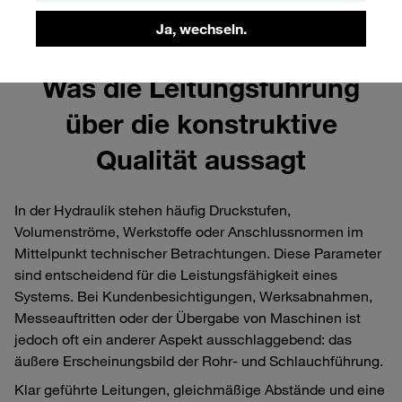
Ja, wechseln.
Was die Leitungsführung
über die konstruktive
Qualität aussagt
In der Hydraulik stehen häufig Druckstufen,
Volumenströme, Werkstoffe oder Anschlussnormen im
Mittelpunkt technischer Betrachtungen. Diese Parameter
sind entscheidend für die Leistungsfähigkeit eines
Systems. Bei Kundenbesichtigungen, Werksabnahmen,
Messeauftritten oder der Übergabe von Maschinen ist
jedoch oft ein anderer Aspekt ausschlaggebend: das
äußere Erscheinungsbild der Rohr‑ und Schlauchführung.
Klar geführte Leitungen, gleichmäßige Abstände und eine