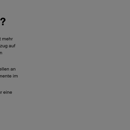
m?
t mehr
ezug auf
en
ellen an
emente im
r eine