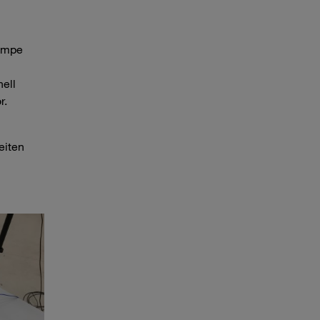
Pumpe
nell
r.
eiten