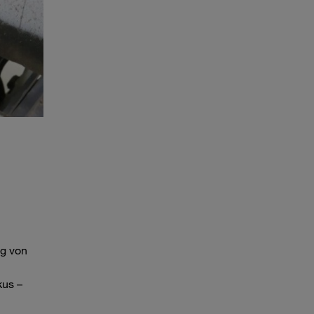
ng von
kus –