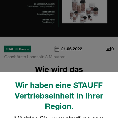
21.06.2022
0
STAUFF Basics
Geschätzte Lesezeit: 8 Minute/n
Wie wird das
Trocknermaterial getauscht,
Wir haben eine STAUFF
wenn dessen Lebensdauer
Vertriebseinheit in Ihrer
erreicht ist?
Region.
Episode 13 der STAUFF Miniserie "Atmet Ihr
Hydrauliksystem richtig?"