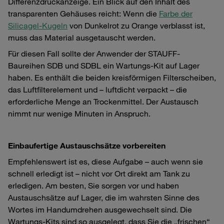
Differenzdruckanzeige. Ein Blick auf den Inhalt des
transparenten Gehäuses reicht: Wenn die
Farbe der
Silicagel-Kugeln
von Dunkelrot zu Orange verblasst ist,
muss das Material ausgetauscht werden.
Für diesen Fall sollte der Anwender der STAUFF-
Baureihen SDB und SDBL ein Wartungs-Kit auf Lager
haben. Es enthält die beiden kreisförmigen Filterscheiben,
das Luftfilterelement und – luftdicht verpackt – die
erforderliche Menge an Trockenmittel. Der Austausch
nimmt nur wenige Minuten in Anspruch.
Einbaufertige Austauschsätze vorbereiten
Empfehlenswert ist es, diese Aufgabe – auch wenn sie
schnell erledigt ist – nicht vor Ort direkt am Tank zu
erledigen. Am besten, Sie sorgen vor und haben
Austauschsätze auf Lager, die im wahrsten Sinne des
Wortes im Handumdrehen ausgewechselt sind. Die
Wartungs-Kits sind so ausgelegt, dass Sie die „frischen“