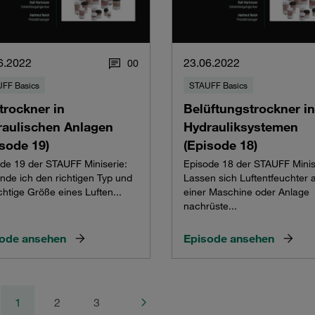
6.2022
23.06.2022
0
0
FF Basics
STAUFF Basics
trockner in
Belüftungstrockner in
raulischen Anlagen
Hydrauliksystemen
sode 19)
(Episode 18)
de 19 der STAUFF Miniserie:
Episode 18 der STAUFF Minis
inde ich den richtigen Typ und
Lassen sich Luftentfeuchter 
ichtige Größe eines Luften...
einer Maschine oder Anlage
nachrüste...
ode ansehen
Episode ansehen
1
2
3