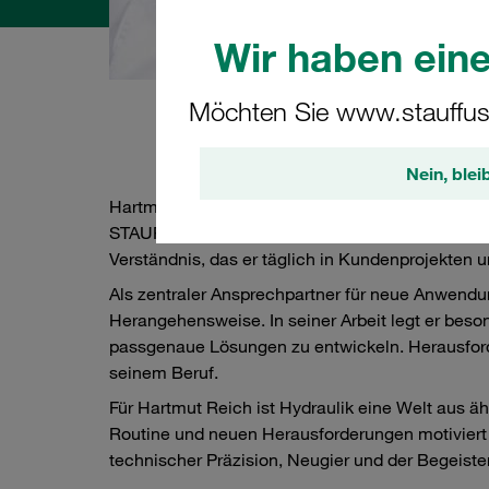
Wir haben eine
Möchten Sie www.stauffus
Über
Nein, blei
Hartmut Reich ist Product Manager für Filtration
STAUFF Teams. Durch seine über 30-jährige Erfahr
Verständnis, das er täglich in Kundenprojekten 
Als zentraler Ansprechpartner für neue Anwendun
Herangehensweise. In seiner Arbeit legt er beso
passgenaue Lösungen zu entwickeln. Herausforde
seinem Beruf.
Für Hartmut Reich ist Hydraulik eine Welt aus 
Routine und neuen Herausforderungen motiviert 
technischer Präzision, Neugier und der Begeist