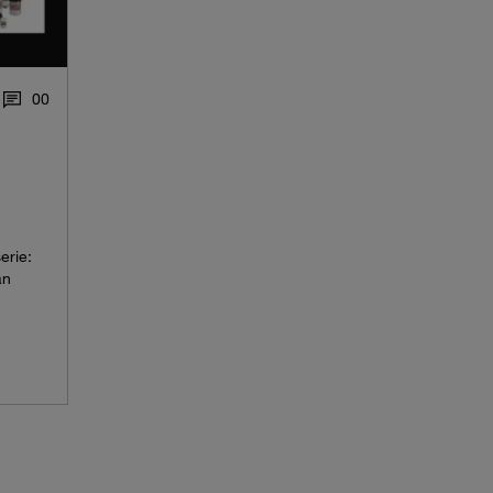
0
0
erie:
an