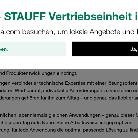
 STAUFF Vertriebseinheit i
a.com besuchen, um lokale Angebote und D
 Hartmut Reich
ben.
Ja,
 Technology im Bereich Outside Sales und seit Juli 2021 Teil d
ung in der Hydraulik-Filtration verfügt er über ein tiefes tech
und Produktentwicklungen einbringt.
gen verbindet er technische Expertise mit einer lösungsorient
nderen Wert darauf, individuelle Anforderungen zu verstehen u
rungen gehören für ihn zum Alltag – und genau das liebt er a
ähnlichen, aber niemals gleichen Anwendungen – genau dieser 
ihn jeden Tag aufs Neue. Seine Arbeitsweise ist geprägt von
erung, für jede Anwendung die optimal passende Lösung zu find