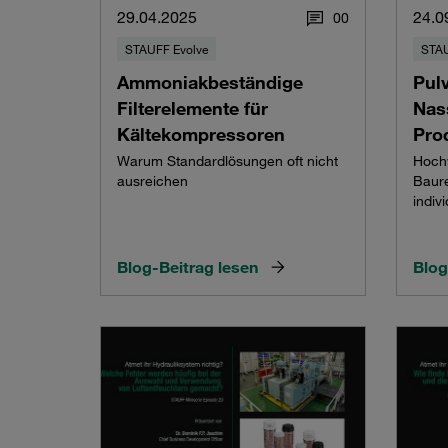
29.04.2025
24.0
0
0
STAUFF Evolve
STAU
Ammoniakbeständige
Pul
Filterelemente für
Nas
Kältekompressoren
Prod
Warum Standardlösungen oft nicht
Hochw
ausreichen
Baure
indiv
Blog-Beitrag lesen
Blog