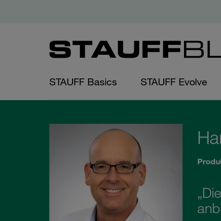
STAUFF Basics
STAUFF Evolve
Ha
Produ
„Di
anbi