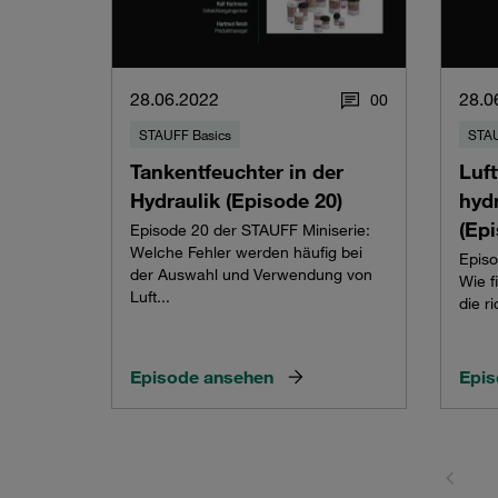
28.06.2022
28.0
0
0
STAUFF Basics
STAU
Tankentfeuchter in der
Luft
Hydraulik (Episode 20)
hyd
(Epi
Episode 20 der STAUFF Miniserie:
Welche Fehler werden häufig bei
Episo
der Auswahl und Verwendung von
Wie f
Luft...
die r
Episode ansehen
Epis