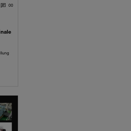
0
0
inale
llung