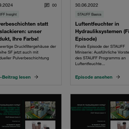
9.2024
30.06.2022
0
0
FF Insight
STAUFF Basics
verbeschichten statt
Luftentfeuchter in
slackieren: unser
Hydrauliksystemen (F
ukt, Ihre Farbe!
Episode)
ertige Druckfiltergehäuse der
Finale Episode der STAUFF
ihe SF jetzt auch mit
Miniserie: Ausführliche Vorste
idueller Pulverbeschichtung
des STAUFF Programms an
Luftentfeuchte...
-Beitrag lesen
Episode ansehen