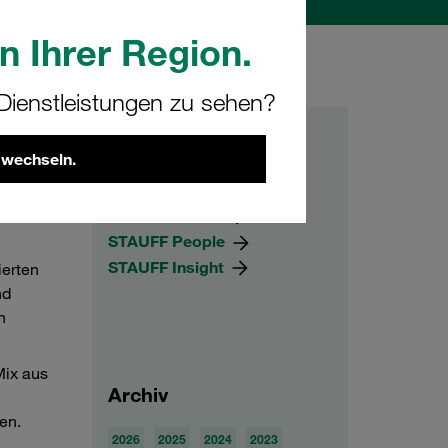
n Ihrer Region.
ienstleistungen zu sehen?
Kategorien
 wechseln.
es
STAUFF Basics
nisches
STAUFF Evolve
STAUFF People
STAUFF Insight
ierten
nd
n
Mix aus
Archiv
en.
2026
2025
2024
2023