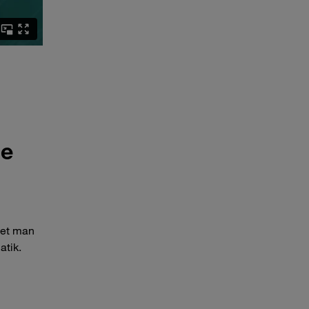
ie
det man
atik.