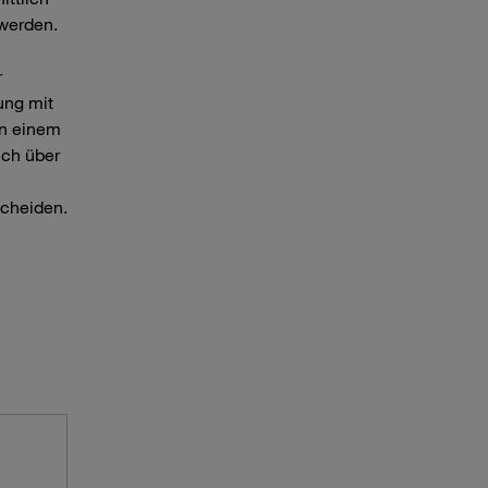
 werden.
r
ung mit
on einem
uch über
scheiden.