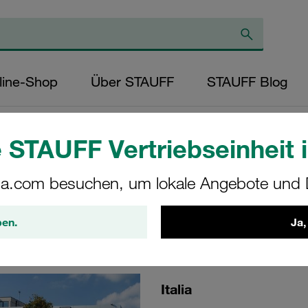
line-Shop
Über STAUFF
STAUFF Blog
 STAUFF Vertriebseinheit i
a.com besuchen, um lokale Angebote und D
ry Exhibition
ben.
Ja,
Italia