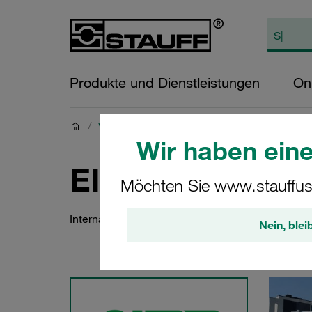
Produkte und Dienstleistungen
On
/
Veranstaltungen
/
EIMA 2024
Wir haben eine
EIMA 2024
Möchten Sie www.stauffus
International Agricultural and Gardening Machine
Nein, blei