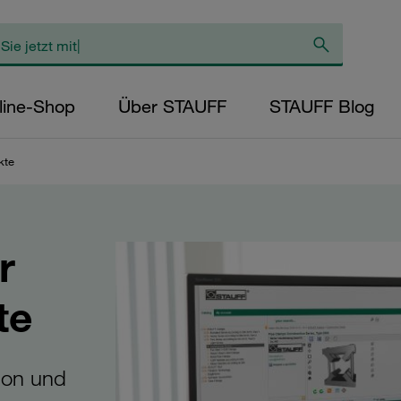
line-Shop
Über STAUFF
STAUFF Blog
kte
r
te
tion und