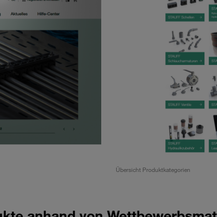
Eingabe ins Suchfeld
Übersicht Produktkategorien
kte anhand von Wettbewerbsmater