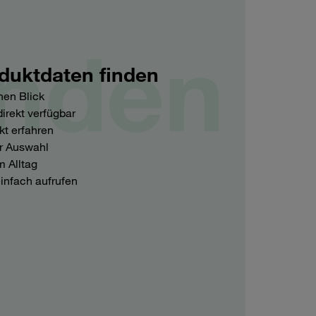
inden
duktdaten finden
nen Blick
irekt verfügbar
t erfahren
r Auswahl
 Alltag
infach aufrufen