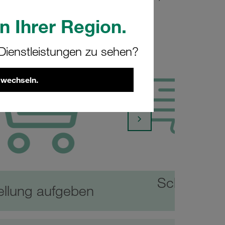
n Ihrer Region.
ienstleistungen zu sehen?
 wechseln.
Schnellbes
ellung aufgeben
aufge