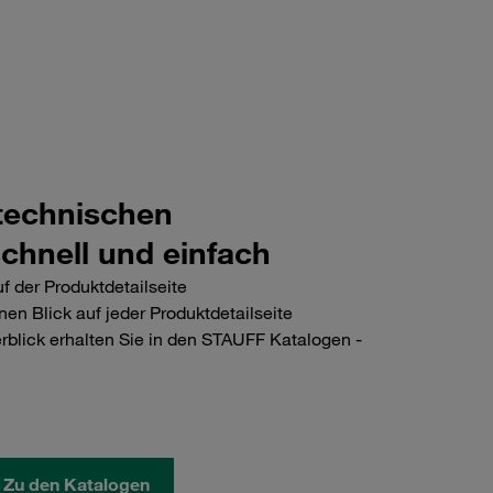
ewerber
Wettbewerbsmaterialbez
 technischen
chnell und einfach
uf der Produktdetailseite
nen Blick auf jeder Produktdetailseite
blick erhalten Sie in den STAUFF Katalogen -
n
Zu den Katalogen