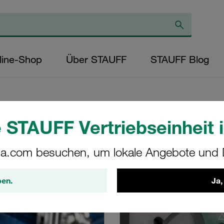
line-Shop
Über STAUFF
STAUFF Blog
t
 STAUFF Vertriebseinheit i
a.com besuchen, um lokale Angebote und D
tleistungen
ben.
Ja,