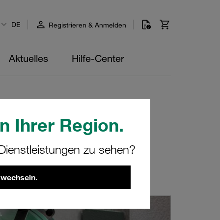
DE
Registrieren & Anmelden
Aktuelles
Hilfe-Center
n Ihrer Region.
ienstleistungen zu sehen?
 wechseln.