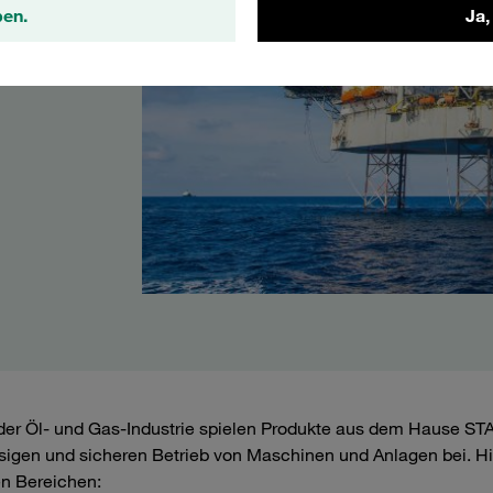
ben.
Ja,
der Öl- und Gas-Industrie spielen Produkte aus dem Hause S
sigen und sicheren Betrieb von Maschinen und Anlagen bei. Hi
n Bereichen: