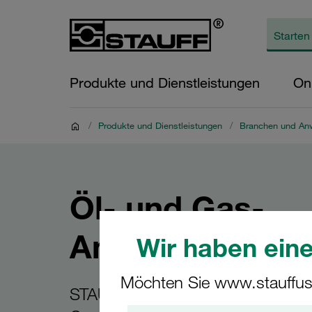
Produkte und Dienstleistungen
On
/
Produkte und Dienstleistungen
/
Branchen und A
Öl- und Gas-
Anwendungen
Wir haben eine
Möchten Sie www.stauffus
STAUFF Komponenten für die Öl-