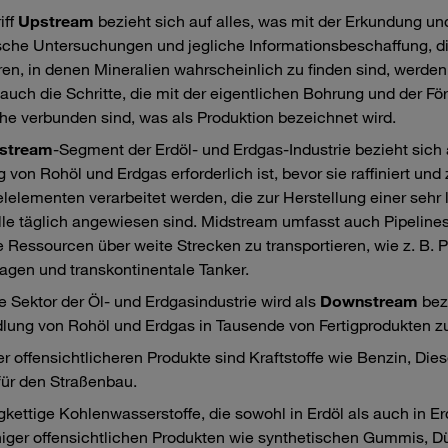
iff
Upstream
bezieht sich auf alles, was mit der Erkundung un
che Untersuchungen und jegliche Informationsbeschaffung, d
eren, in denen Mineralien wahrscheinlich zu finden sind, werd
auch die Schritte, die mit der eigentlichen Bohrung und der F
he verbunden sind, was als Produktion bezeichnet wird.
stream
-Segment der Erdöl- und Erdgas-Industrie bezieht sich a
 von Rohöl und Erdgas erforderlich ist, bevor sie raffiniert und
lelementen verarbeitet werden, die zur Herstellung einer sehr
alle täglich angewiesen sind. Midstream umfasst auch Pipelines 
 Ressourcen über weite Strecken zu transportieren, wie z. B
gen und transkontinentale Tanker.
te Sektor der Öl- und Erdgasindustrie wird als
Downstream
beze
ng von Rohöl und Erdgas in Tausende von Fertigprodukten zu t
er offensichtlicheren Produkte sind Kraftstoffe wie Benzin, Dies
für den Straßenbau.
gkettige Kohlenwasserstoffe, die sowohl in Erdöl als auch in E
iger offensichtlichen Produkten wie synthetischen Gummis, Dü