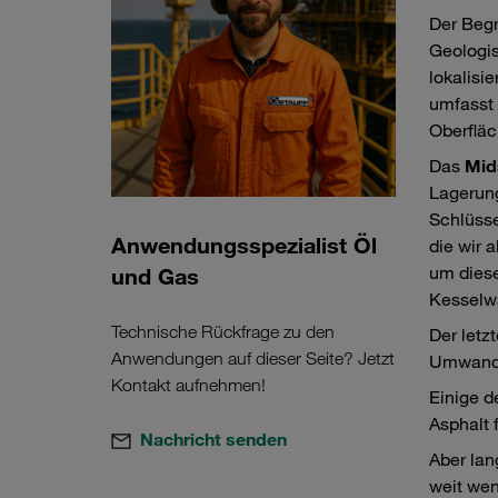
Der Begr
Geologis
lokalisi
umfasst 
Oberfläc
Das
Mid
Lagerung
Schlüsse
Anwendungsspezialist Öl
die wir 
um diese
und Gas
Kesselwa
Technische Rückfrage zu den
Der letz
Anwendungen auf dieser Seite? Jetzt
Umwandlu
Kontakt aufnehmen!
Einige d
Asphalt 
Nachricht senden
Aber lan
weit wen