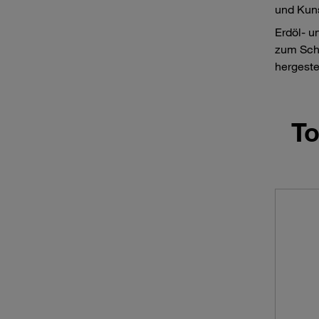
und Kuns
Erdöl- u
zum Schu
hergeste
T