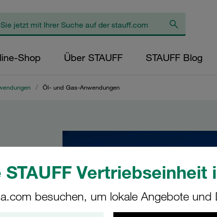
line-Shop
Über STAUFF
STAUFF Blog
nwendungen
/
Öl- und Gas-Anwendungen
 STAUFF Vertriebseinheit i
a.com besuchen, um lokale Angebote und D
 und