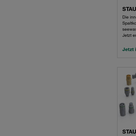
STAU
Die in
Spaltk
seewas
Jetzt e
Jetzt
STA