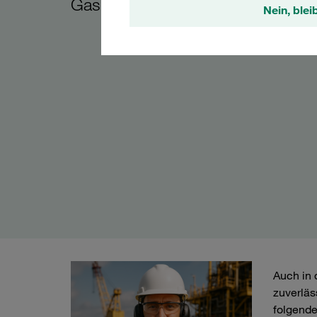
Gas-Industrie
Nein, blei
Auch in 
zuverläs
folgende