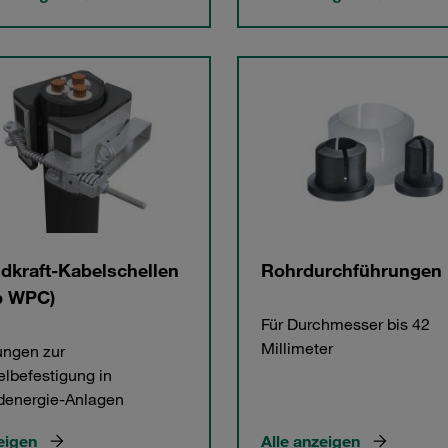
dkraft-Kabelschellen
Rohrdurchführungen
p WPC)
Für Durchmesser bis 42
Millimeter
ngen zur
lbefestigung in
denergie-Anlagen
eigen
Alle anzeigen