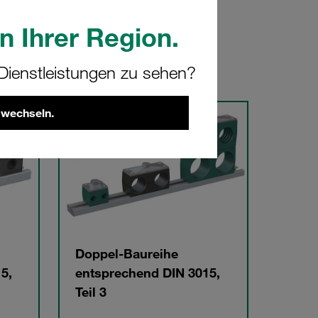
n Ihrer Region.
ienstleistungen zu sehen?
 wechseln.
Doppel-Baureihe
5,
entsprechend DIN 3015,
Teil 3