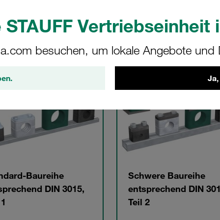
alog
Direkt zu CAD Modellen
 STAUFF Vertriebseinheit i
a.com besuchen, um lokale Angebote und D
egorien
ben.
Ja,
ndard-Baureihe
Schwere Baureihe
sprechend DIN 3015,
entsprechend DIN 301
 1
Teil 2