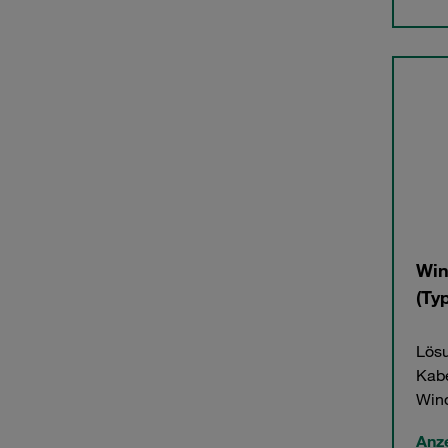
Win
(Ty
Lösu
Kabe
Win
Anz