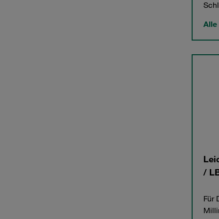
Schl
Alle
Lei
/ L
Für 
Mill