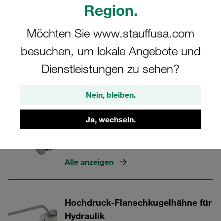
Region.
6162-2, ISO 6164 und CETOP RP 63 H.
Möchten Sie www.stauffusa.com
besuchen, um lokale Angebote und
STAUFF Ventile
Dienstleistungen zu sehen?
Nein, bleiben.
3 Kategorien
Ja, wechseln.
Kugelhähne mit Flanschanschluss
nach ISO 6162-1 und 6162-2
Alle anzeigen
Hochdruck-Flanschkugelhähne für
Hydraulik