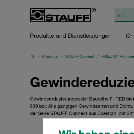
Produkte und Dienstleistungen
On
/
Produkte
/
STAUFF Connect
/
VOLZ 24° Rohrver
Gewindereduzie
Gewindereduzierungen der Baureihe FI-RED biete
630 bar. Alle gängigen Gewindearten und Dichtu
der Serie STAUFF Connect aus Edelstahl mit 24°-