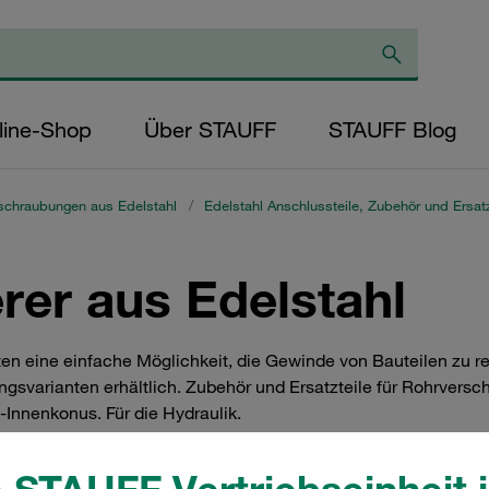
line-Shop
Über STAUFF
STAUFF Blog
schraubungen aus Edelstahl
/
Edelstahl Anschlussteile, Zubehör und Ersatz
rer aus Edelstahl
n eine einfache Möglichkeit, die Gewinde von Bauteilen zu re
ngsvarianten erhältlich. Zubehör und Ersatzteile für Rohrve
Innenkonus. Für die Hydraulik.