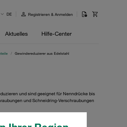
DE
Registrieren & Anmelden
Aktuelles
Hilfe-Center
teile
/
Gewindereduzierer aus Edelstahl
duzieren und sind geeignet für Nenndrücke bis
rschraubungen und Schneidring-Verschraubungen