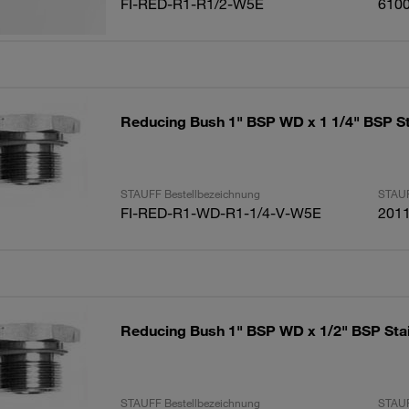
FI-RED-R1-R1/2-W5E
610
Reducing Bush 1" BSP WD x 1 1/4" BSP St
STAUFF Bestellbezeichnung
STAUF
FI-RED-R1-WD-R1-1/4-V-W5E
201
Reducing Bush 1" BSP WD x 1/2" BSP Stai
STAUFF Bestellbezeichnung
STAUF