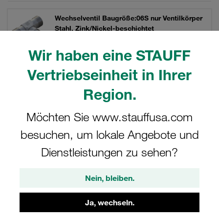
Wechselventil Baugröße:06S nur Ventilkörper
Stahl, Zink/Nickel-beschichtet
49,45 €
/ Stück
Wir haben eine STAUFF
Versand ab 7,99 €
/ zuzüglich Steuern
Vertriebseinheit in Ihrer
Region.
Wechselventil Baugröße:06S mit Schneidring
Möchten Sie www.stauffusa.com
und Mutter Stahl, zink/nickel-beschichtet
besuchen, um lokale Angebote und
53,24 €
/ Stück
Dienstleistungen zu sehen?
Versand ab 7,99 €
/ zuzüglich Steuern
Nein, bleiben.
Ja, wechseln.
Wechselventil Baugröße:08L nur Ventilkörper
Stahl, Zink/Nickel-beschichtet