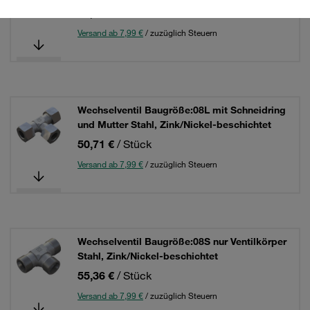
46,93 €
/ Stück
Versand ab 7,99 €
/ zuzüglich Steuern
Wechselventil Baugröße:08L mit Schneidring
und Mutter Stahl, Zink/Nickel-beschichtet
50,71 €
/ Stück
Versand ab 7,99 €
/ zuzüglich Steuern
Wechselventil Baugröße:08S nur Ventilkörper
Stahl, Zink/Nickel-beschichtet
55,36 €
/ Stück
Versand ab 7,99 €
/ zuzüglich Steuern