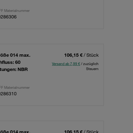
F Materialnummer
0286306
röße 014 max.
106,15 €
/ Stück
hfluss: 60
Versand ab 7,99 €
/ zuzüglich
htungen: NBR
Steuern
F Materialnummer
0286310
röße 014 max.
106,15 €
/ Stück