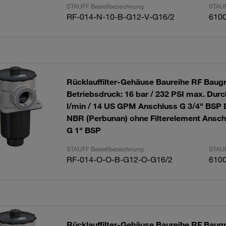
STAUFF Bestellbezeichnung
STAUF
RF-014-N-10-B-G12-V-G16/2
610
Rücklauffilter-Gehäuse Baureihe RF Baug
Betriebsdruck: 16 bar / 232 PSI max. Durc
l/min / 14 US GPM Anschluss G 3/4" BSP 
NBR (Perbunan) ohne Filterelement Ansch
G 1" BSP
STAUFF Bestellbezeichnung
STAUF
RF-014-O-O-B-G12-O-G16/2
610
Rücklauffilter-Gehäuse Baureihe RF Baug