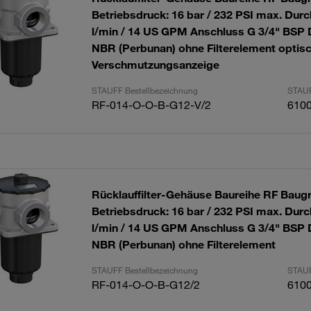
Betriebsdruck: 16 bar / 232 PSI max. Durc
l/min / 14 US GPM Anschluss G 3/4" BSP 
NBR (Perbunan) ohne Filterelement optis
Verschmutzungsanzeige
STAUFF Bestellbezeichnung
STAUF
RF-014-O-O-B-G12-V/2
610
Rücklauffilter-Gehäuse Baureihe RF Baug
Betriebsdruck: 16 bar / 232 PSI max. Durc
l/min / 14 US GPM Anschluss G 3/4" BSP 
NBR (Perbunan) ohne Filterelement
STAUFF Bestellbezeichnung
STAUF
RF-014-O-O-B-G12/2
610