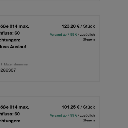
röße 014 max.
123,20 €
/ Stück
hfluss: 60
Versand ab 7,99 €
/ zuzüglich
chtungen:
Steuern
luss Auslauf
F Materialnummer
0286307
röße 014 max.
101,25 €
/ Stück
hfluss: 60
Versand ab 7,99 €
/ zuzüglich
chtungen:
Steuern