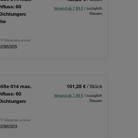
hfluss: 60
Versand ab 7,99 €
/ zuzüglich
Dichtungen:
Steuern
che
F Materialnummer
0286305
röße 014 max.
101,25 €
/ Stück
hfluss: 60
Versand ab 7,99 €
/ zuzüglich
Dichtungen:
Steuern
F Materialnummer
0286303