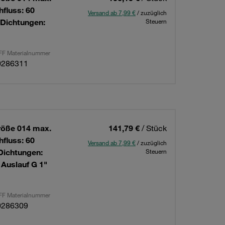
hfluss: 60
Versand ab 7,99 €
/ zuzüglich
 Dichtungen:
Steuern
F Materialnummer
0286311
röße 014 max.
141,79 €
/ Stück
hfluss: 60
Versand ab 7,99 €
/ zuzüglich
Dichtungen:
Steuern
 Auslauf G 1"
F Materialnummer
0286309