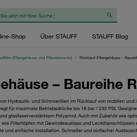
line-Shop
Über STAUFF
STAUFF Blog
uffilter (Filtergehäuse und Filterelemente)
/
Rücklauf-Filtergehäuse – Baure
gehäuse – Baureihe 
 von Hydraulik- und Schmierölen im Rücklauf von mobilen und 
legt für maximale Betriebsdrücke bis 16 bar / 232 PSI. Geeign
 und glasfaserverstärktem Polyamid. Auch mit Zubehör wie o
 wie Filtertöpfen mit Gewindeauslass und Leckölanschlüssen e
 und einfache Installation. Schneller und einfacher Austausc