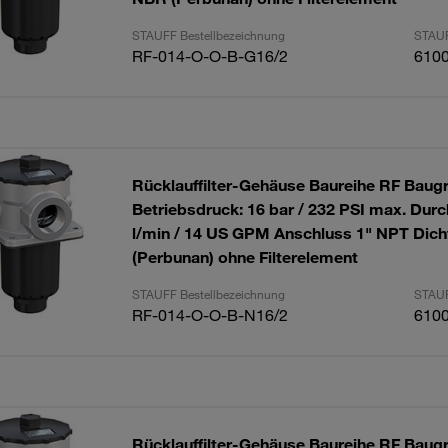
STAUFF Bestellbezeichnung
STAUF
RF-014-O-O-B-G16/2
610
Rücklauffilter-Gehäuse Baureihe RF Baug
Betriebsdruck: 16 bar / 232 PSI max. Durc
l/min / 14 US GPM Anschluss 1" NPT Dic
(Perbunan) ohne Filterelement
STAUFF Bestellbezeichnung
STAUF
RF-014-O-O-B-N16/2
610
Rücklauffilter-Gehäuse Baureihe RF Baug