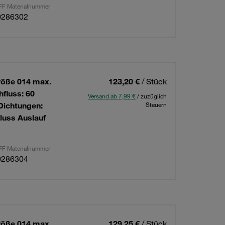
F Materialnummer
0286302
röße 014 max.
123,20 €
/ Stück
hfluss: 60
Versand ab 7,99 €
/ zuzüglich
Dichtungen:
Steuern
luss Auslauf
F Materialnummer
0286304
röße 014 max.
129,25 €
/ Stück