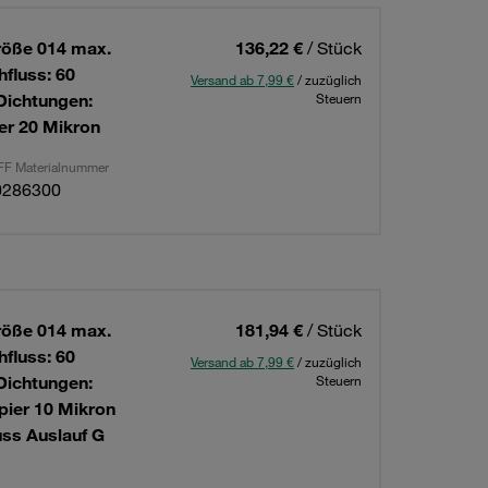
röße 014 max.
136,22 €
/ Stück
hfluss: 60
Versand ab 7,99 €
/ zuzüglich
Dichtungen:
Steuern
er 20 Mikron
F Materialnummer
0286300
röße 014 max.
181,94 €
/ Stück
hfluss: 60
Versand ab 7,99 €
/ zuzüglich
Dichtungen:
Steuern
pier 10 Mikron
ss Auslauf G