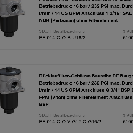
Betriebsdruck: 16 bar / 232 PSI max. Durc
l/min / 14 US GPM Anschluss 1 5/16" SAE
NBR (Perbunan) ohne Filterelement
STAUFF Bestellbezeichnung
STAUF
RF-014-O-O-B-U16/2
610
Rücklauffilter-Gehäuse Baureihe RF Baug
Betriebsdruck: 16 bar / 232 PSI max. Durc
l/min / 14 US GPM Anschluss G 3/4" BSP 
FPM (Viton) ohne Filterelement Anschluss
BSP
STAUFF Bestellbezeichnung
STAUF
RF-014-O-O-V-G12-O-G16/2
610