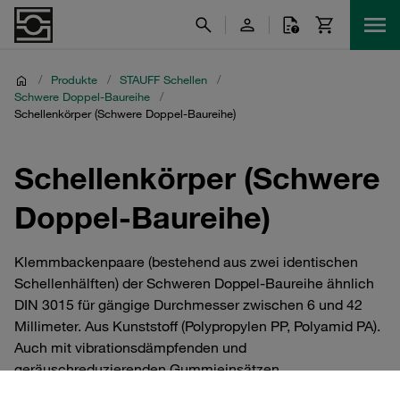
/
Produkte
/
STAUFF Schellen
/
Schwere Doppel-Baureihe
/
Schellenkörper (Schwere Doppel-Baureihe)
Schellenkörper (Schwere
Doppel-Baureihe)
Klemmbackenpaare (bestehend aus zwei identischen
Schellenhälften) der Schweren Doppel-Baureihe ähnlich
DIN 3015 für gängige Durchmesser zwischen 6 und 42
Millimeter. Aus Kunststoff (Polypropylen PP, Polyamid PA).
Auch mit vibrationsdämpfenden und
geräuschreduzierenden Gummieinsätzen.
Flammhhemmende Werkstoffe zur Erfüllung von