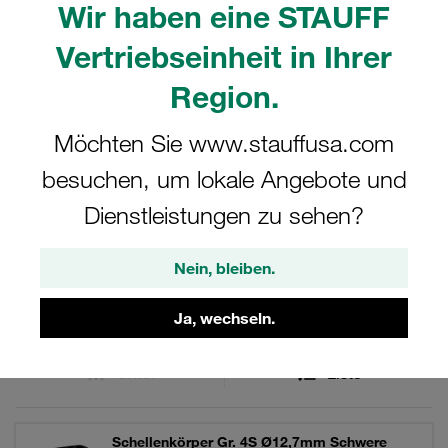
Wir haben eine STAUFF
Brandschutz-Vorgaben. UV-beständig,
witterungsbeständig, chemikalienbeständig. Gerippte
Vertriebseinheit in Ihrer
Ausführungen mit Vorspannung. Zur Befestigung von
Rohren und anderen Bauteilen - nicht nur in der Hydraulik.
Region.
Möchten Sie www.stauffusa.com
besuchen, um lokale Angebote und
Filter / Sortierung
Dienstleistungen zu sehen?
Schwere Doppel-Baureihe
Nein, bleiben.
44 Ergebnisse
Ja, wechseln.
Gitter
Liste
Schellenkörper Gr. 4S Ø12,7mm Schwere