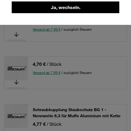
Schraubkupplung Staubschutz BG 1 -
Ja, wechseln.
Nennweite 6,3 für Muffe verzinkt
3,15 €
/ Stück
Versand ab 7,99 €
/ zuzüglich Steuern
4,70 €
/ Stück
Versand ab 7,99 €
/ zuzüglich Steuern
Schraubkupplung Staubschutz BG 1 -
Nennweite 6,3 für Muffe Aluminium mit Kette
4,77 €
/ Stück