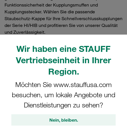
Funktionssicherheit der Kupplungsmuffen und
Kupplungsstecker. Wählen Sie die passende
Staubschutz-Kappe für Ihre Schnellverschlusskupplungen
der Serie HI/HIB und profitieren Sie von unserer Qualität
und Zuverlässigkeit.
Wir haben eine STAUFF
Vertriebseinheit in Ihrer
Filter / Sortierung
Region.
Staubschutz für Schraubkupplungen
Möchten Sie www.stauffusa.com
besuchen, um lokale Angebote und
12 Ergebnisse
Dienstleistungen zu sehen?
Gitter
Liste
Nein, bleiben.