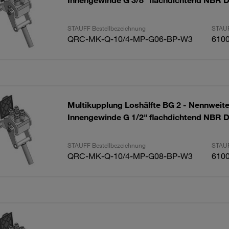
Innengewinde G 3/8" flachdichtend NBR D
STAUFF Bestellbezeichnung
STAUF
QRC-MK-Q-10/4-MP-G06-BP-W3
610
Multikupplung Loshälfte BG 2 - Nennweit
Innengewinde G 1/2" flachdichtend NBR D
STAUFF Bestellbezeichnung
STAUF
QRC-MK-Q-10/4-MP-G08-BP-W3
610