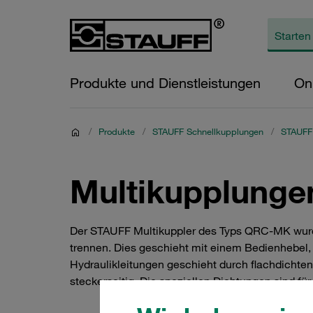
Produkte und Dienstleistungen
On
/
Produkte
/
STAUFF Schnellkupplungen
/
STAUFF
Multikupplunge
Der STAUFF Multikuppler des Typs QRC-MK wurde 
trennen. Dies geschieht mit einem Bedienhebel, 
Hydraulikleitungen geschieht durch flachdicht
steckerseitig. Die speziellen Dichtungen sind f