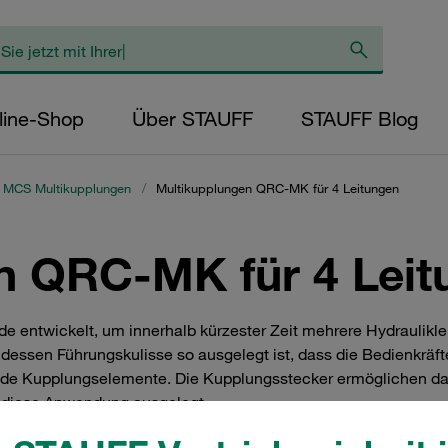
line-Shop
Über STAUFF
STAUFF Blog
 MCS Multikupplungen
/
Multikupplungen QRC-MK für 4 Leitungen
n QRC-MK für 4 Leit
entwickelt, um innerhalb kürzester Zeit mehrere Hydraulikle
dessen Führungskulisse so ausgelegt ist, dass die Bedienkräfte
ende Kupplungselemente. Die Kupplungsstecker ermöglichen d
ür diese Anwendung ausgelegt.