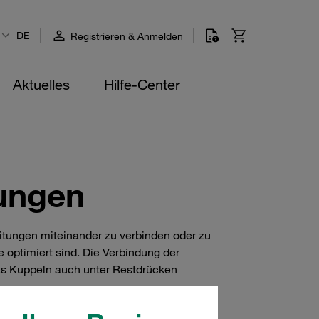
DE
Registrieren & Anmelden
Aktuelles
Hilfe-Center
ungen
itungen miteinander zu verbinden oder zu
 optimiert sind. Die Verbindung der
as Kuppeln auch unter Restdrücken