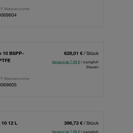
F Materialnummer
0069604
te 10 BSPP-
628,01 €
/ Stück
+PTFE
Versand ab 7,99 €
/ zuzüglich
Steuern
F Materialnummer
0069605
 10 12 L
396,73 €
/ Stück
Versand ab 7,99 €
/ zuzüglich