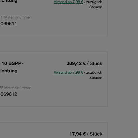
ichtung
Versand ab 7,99 €
/ zuzüglich
Steuern
F Materialnummer
0069611
e 10 BSPP-
389,42 €
/ Stück
ichtung
Versand ab 7,99 €
/ zuzüglich
Steuern
F Materialnummer
0069612
17,94 €
/ Stück