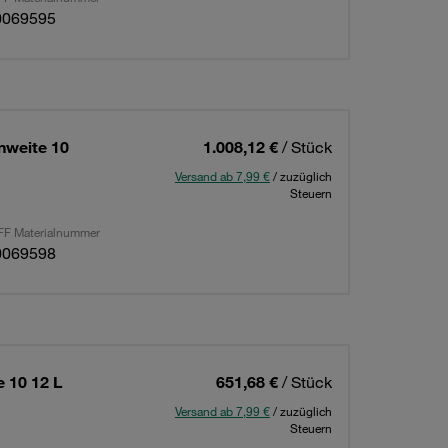
0069595
nweite 10
1.008,12 €
/ Stück
Versand ab 7,99 €
/ zuzüglich
Steuern
F Materialnummer
0069598
 10 12 L
651,68 €
/ Stück
Versand ab 7,99 €
/ zuzüglich
Steuern