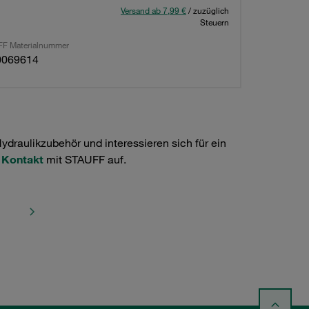
Versand ab 7,99 €
/ zuzüglich
Steuern
F Materialnummer
0069614
raulikzubehör und interessieren sich für ein
e
Kontakt
mit STAUFF auf.