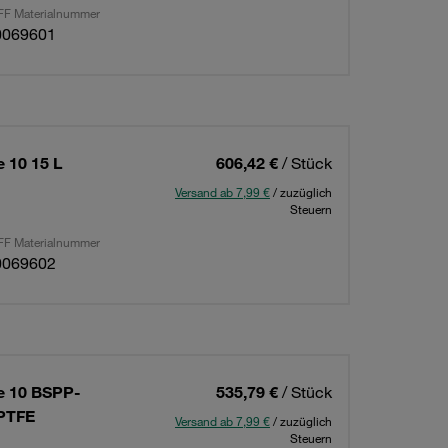
F Materialnummer
0069601
 10 15 L
606,42 €
/ Stück
Versand ab 7,99 €
/ zuzüglich
Steuern
F Materialnummer
0069602
te 10 BSPP-
535,79 €
/ Stück
+PTFE
Versand ab 7,99 €
/ zuzüglich
Steuern