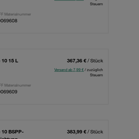
Steuern
F Materialnummer
0069608
 10 15 L
367,36 €
/ Stück
Versand ab 7,99 €
/ zuzüglich
Steuern
F Materialnummer
0069609
e 10 BSPP-
383,99 €
/ Stück