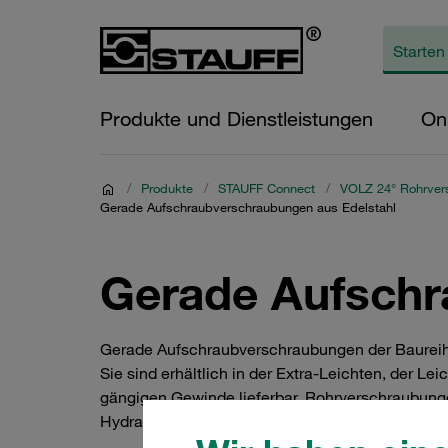
Produkte und Dienstleistungen
On
/
Produkte
/
STAUFF Connect
/
VOLZ 24° Rohrver
Gerade Aufschraubverschraubungen aus Edelstahl
Gerade Aufschr
Gerade Aufschraubverschraubungen der Baureihe
Sie sind erhältlich in der Extra-Leichten, der 
gängigen Gewinde lieferbar. Rohrverschraubung
Hydraulik.