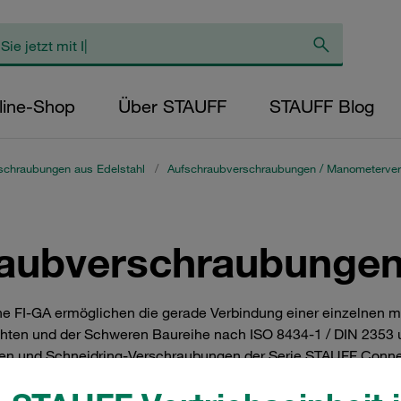
line-Shop
Über STAUFF
STAUFF Blog
schraubungen aus Edelstahl
/
Aufschraubverschraubungen / Manometerve
aubverschraubungen 
 FI-GA ermöglichen die gerade Verbindung einer einzelnen m
Leichten und der Schweren Baureihe nach ISO 8434-1 / DIN 2353 
en und Schneidring-Verschraubungen der Serie STAUFF Connect