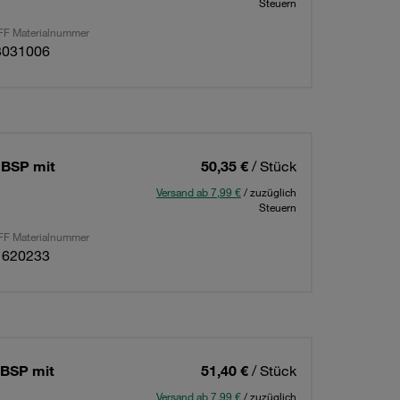
Steuern
F Materialnummer
3031006
 BSP mit
50,35 €
/ Stück
Versand ab 7,99 €
/ zuzüglich
Steuern
F Materialnummer
1620233
 BSP mit
51,40 €
/ Stück
Versand ab 7,99 €
/ zuzüglich