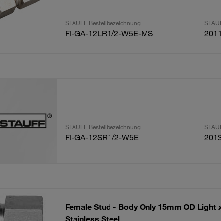
STAUFF Bestellbezeichnung
STAUF
FI-GA-12LR1/2-W5E-MS
201
STAUFF Bestellbezeichnung
STAUF
FI-GA-12SR1/2-W5E
201
Female Stud - Body Only 15mm OD Light 
Stainless Steel