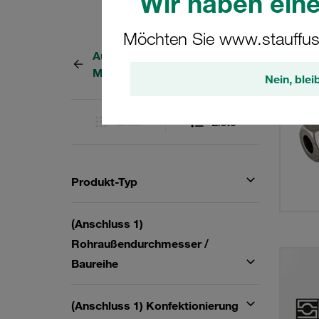
Wir haben eine
Möchten Sie www.stauffus
Aufschraubverschraubungen /
20 Erg
Manometerverschraubungen
Nein, blei
Gitter
Liste
Produkt-Typ
(Anschluss 1)
Rohraußendurchmesser /
Baureihe
(Anschluss 1) Konfektionierung