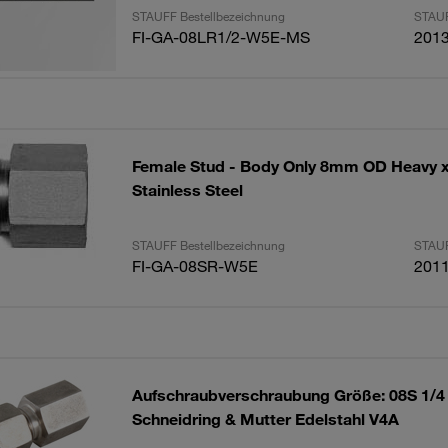
STAUFF Bestellbezeichnung
STAUF
FI-GA-08LR1/2-W5E-MS
201
Female Stud - Body Only 8mm OD Heavy x
Stainless Steel
STAUFF Bestellbezeichnung
STAUF
FI-GA-08SR-W5E
201
Aufschraubverschraubung Größe: 08S 1/4
Schneidring & Mutter Edelstahl V4A