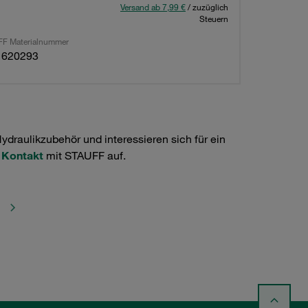
Versand ab 7,99 €
/ zuzüglich
Steuern
F Materialnummer
1620293
raulikzubehör und interessieren sich für ein
e
Kontakt
mit STAUFF auf.