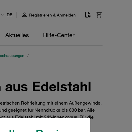
DE
Registrieren & Anmelden
Aktuelles
Hilfe-Center
rschraubungen
/
aus Edelstahl
etrischen Rohrleitung mit einem Außengewinde.
und geeignet für Nenndrücke bis 630 bar. Alle
 aus Edelstahl mit 24°-Innenkonus. Für die