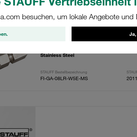
 STAUFF Vertriebseinheit i
a.com besuchen, um lokale Angebote und D
ebnisse
Anzahl
ben.
Ja,
Female Stud Coupling 8mm OD Light x 1/
Stainless Steel
STAUFF Bestellbezeichnung
STAUF
FI-GA-08LR-W5E-MS
201