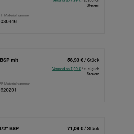
Versand ab 7,99 €
/ zuzüglich
Steuern
F Materialnummer
3030446
 BSP mit
58,93 €
/ Stück
Versand ab 7,99 €
/ zuzüglich
Steuern
F Materialnummer
1620201
1/2" BSP
71,09 €
/ Stück