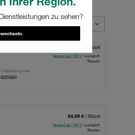
n Ihrer Region.
ienstleistungen zu sehen?
 12
Nach STAUFF Bestellbezeichnung aufsteigend sortieren
 wechseln.
4" BSP
35,42 €
/ Stück
Versand ab 7,99 €
/ zuzüglich
Steuern
F Materialnummer
1620364
54,08 €
/ Stück
Versand ab 7,99 €
/ zuzüglich
Steuern