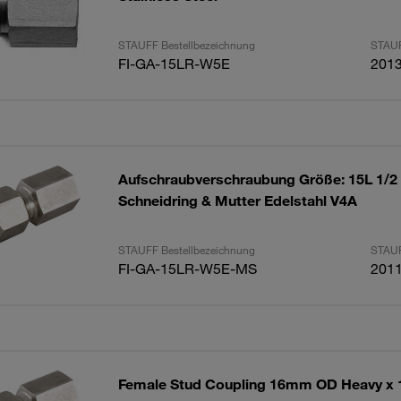
STAUFF Bestellbezeichnung
STAUF
FI-GA-15LR-W5E
201
Aufschraubverschraubung Größe: 15L 1/2
Schneidring & Mutter Edelstahl V4A
STAUFF Bestellbezeichnung
STAUF
FI-GA-15LR-W5E-MS
201
Female Stud Coupling 16mm OD Heavy x 