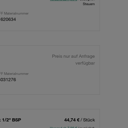
Steuern
F Materialnummer
1620634
Preis nur auf Anfrage
verfügbar
F Materialnummer
3031276
x 1/2" BSP
44,74 €
/ Stück