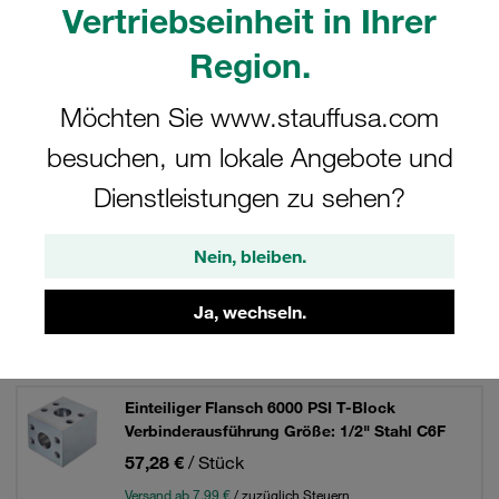
Stahl oder Edelstahl V4A.
Vertriebseinheit in Ihrer
Region.
Möchten Sie www.stauffusa.com
Filter / Sortierung
besuchen, um lokale Angebote und
Einteilige SAE-Flansche (Baureihe 6000 PSI)
Dienstleistungen zu sehen?
11 Ergebnisse
Nein, bleiben.
Ja, wechseln.
Gitter
Liste
Einteiliger Flansch 6000 PSI T-Block
Verbinderausführung Größe: 1/2" Stahl C6F
57,28 €
/ Stück
Versand ab 7,99 €
/ zuzüglich Steuern