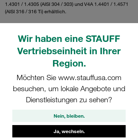
1.4301 / 1.4305 (AISI 304 / 303) und V4A 1.4401 / 1.4571
(AISI 316 / 316 Ti) erhältlich.
Wir haben eine STAUFF
Filter / Sortierung
Vertriebseinheit in Ihrer
Doppel-Baureihe entsprechend DIN 3015, Teil 3
Region.
Möchten Sie www.stauffusa.com
11 Ergebnisse
besuchen, um lokale Angebote und
Dienstleistungen zu sehen?
Gitter
Liste
Nein, bleiben.
Sicherungsblech Doppel-Baureihe Gr. 1D
Stahl, Zink/Nickel-beschichtet DIN 3015
Ja, wechseln.
0,25 €
/ Stück