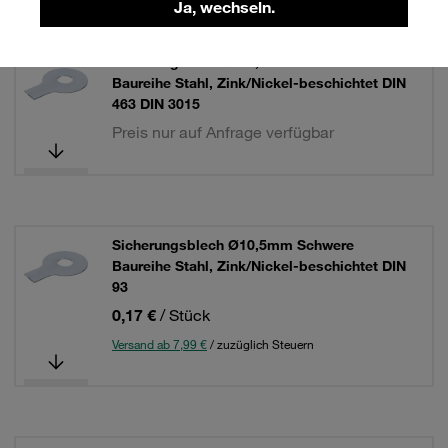
Ja, wechseln.
Sicherungsblech Ø10,5mm Schwere
Baureihe Stahl, Zink/Nickel-beschichtet DIN
463 DIN 3015
Preis nur auf Anfrage verfügbar
Sicherungsblech Ø10,5mm Schwere
Baureihe Stahl, Zink/Nickel-beschichtet DIN
93
0,17 €
/ Stück
Versand ab 7,99 €
/ zuzüglich Steuern