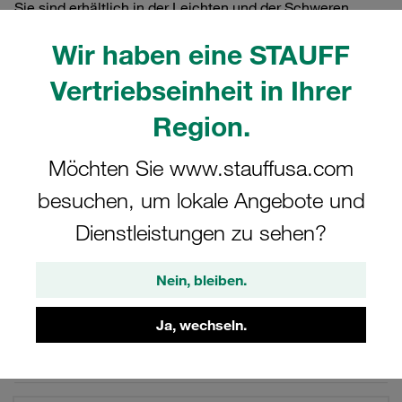
Sie sind erhältlich in der Leichten und der Schweren
Baureihe nach ISO 8434-1 / DIN 2353 und geeignet für
Wir haben eine STAUFF
Nenndrücke bis 400 bar. Alle gängigen Gewinde lieferbar.
Rohrverschraubungen und Schneidring-Verschraubungen
Vertriebseinheit in Ihrer
der Serie STAUFF Connect aus Stahl mit 24°-Innenkonus.
Region.
Möchten Sie www.stauffusa.com
Filter / Sortierung
besuchen, um lokale Angebote und
Dienstleistungen zu sehen?
Hydraulikventile für Rohrverschraubungen
Nein, bleiben.
176 Ergebnisse
Ja, wechseln.
Gitter
Liste