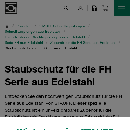
/
Produkte
/
STAUFF Schnellkupplungen
/
Schnellkupplungen aus Edelstahl
/
Flachdichtende Steckkupplungen aus Edelstahl
/
Serie FH aus Edelstahl
/
Zubehör für die FH Serie aus Edelstahl
/
Staubschutz für die FH Serie aus Edelstahl
Staubschutz für die FH
Serie aus Edelstahl
Entdecken Sie den hochwertigen Staubschutz für die FH
Serie aus Edelstahl von STAUFF. Dieser spezielle
Staubschutz ist ein unverzichtbares Zubehör für die
Flachdichtende Steckkupplungen aus Edelstahl der FH
Serie. Er bietet effektiven Schutz gegen Schmutz und