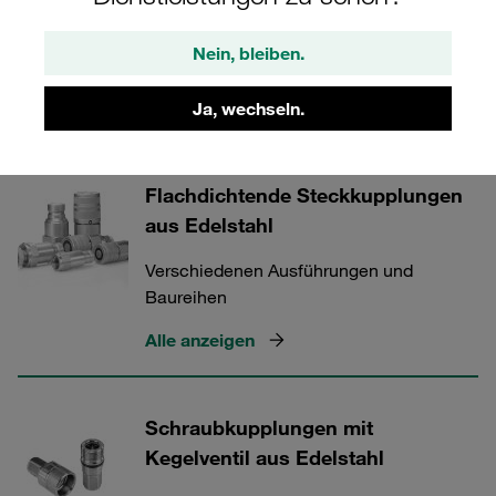
Nein, bleiben.
STAUFF Schnellkupplungen
Ja, wechseln.
3 Kategorien
Flachdichtende Steckkupplungen
aus Edelstahl
Verschiedenen Ausführungen und
Baureihen
Alle anzeigen
Schraubkupplungen mit
Kegelventil aus Edelstahl