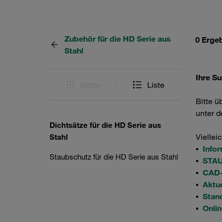
Zubehör für die HD Serie aus
0 Erge
Stahl
Ihre Su
Gitter
Liste
Bitte ü
unter 
Dichtsätze für die HD Serie aus
Viellei
Stahl
▪
Info
Staubschutz für die HD Serie aus Stahl
▪
STAU
▪
CAD-
▪
Aktu
▪
Stan
▪
Onli