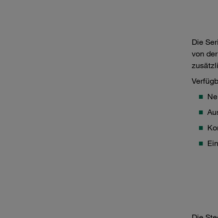
Die Ser
von der
zusätzl
Verfüg
Nen
Au
Ko
Ei
Die Ste