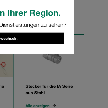
n Ihrer Region.
ienstleistungen zu sehen?
 wechseln.
ie
Stecker für die IA Serie
aus Stahl
Alle anzeigen