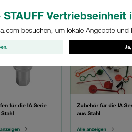
alog
 STAUFF Vertriebseinheit i
a.com besuchen, um lokale Angebote und D
gorien
ben.
Ja,
fen für die IA Serie
Zubehör für die IA Ser
 Stahl
aus Stahl
 anzeigen
Alle anzeigen