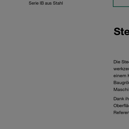
Serie IB aus Stahl
Ste
Die Ste
werkzeu
einem K
Baugröß
Maschin
Dank ih
Oberflä
Referen