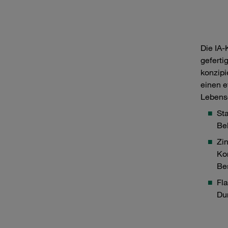
Die IA
geferti
konzipi
einen e
Lebensd
St
Be
Zi
Ko
Be
Fla
Du