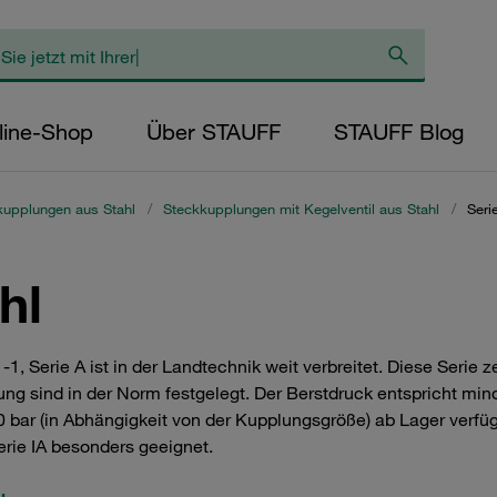
line-Shop
Über STAUFF
STAUFF Blog
kupplungen aus Stahl
/
Steckkupplungen mit Kegelventil aus Stahl
/
Seri
hl
Serie A ist in der Landtechnik weit verbreitet. Diese Serie z
ng sind in der Norm festgelegt. Der Berstdruck entspricht min
50 bar (in Abhängigkeit von der Kupplungsgröße) ab Lager verf
erie IA besonders geeignet.