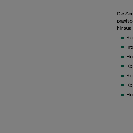
Die Ser
praxisg
hinaus
Keg
Int
Hoh
Ko
Ko
Ko
Ho