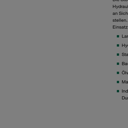
Hydraul
an Sich
stellen
Einsatz
La
Hy
St
Ba
Öl
Ma
In
Du