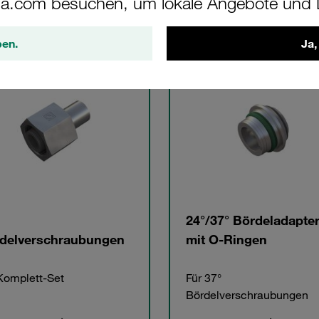
a.com besuchen, um lokale Angebote und D
gorien
ben.
Ja,
24°/37° Bördeladapte
delverschraubungen
mit O-Ringen
Komplett-Set
Für 37°
Bördelverschraubungen