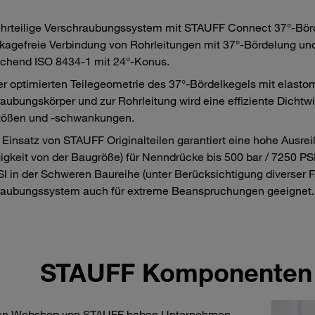
rteilige Verschraubungssystem mit STAUFF Connect 37°-Börd
kagefreie Verbindung von Rohrleitungen mit 37°-Bördelung u
chend ISO 8434-1 mit 24°-Konus.
r optimierten Teilegeometrie des 37°-Bördelkegels mit elast
aubungskörper und zur Rohrleitung wird eine effiziente Dichtwi
tößen und -schwankungen.
 Einsatz von STAUFF Originalteilen garantiert eine hohe Ausre
gkeit von der Baugröße) für Nenndrücke bis 500 bar / 7250 PSI 
I in der Schweren Baureihe (unter Berücksichtigung diverser 
raubungssystem auch für extreme Beanspruchungen geeignet.
STAUFF Komponenten 
en Webshop von STAUFF haben Unternehmen