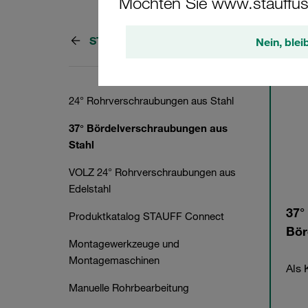
Möchten Sie www.stauffus
STAUFF Connect
4 Kate
Nein, blei
24° Rohrverschraubungen aus Stahl
37° Bördelverschraubungen aus
Stahl
VOLZ 24° Rohrverschraubungen aus
Edelstahl
37°
Produktkatalog STAUFF Connect
Bör
Montagewerkzeuge und
Montagemaschinen
Als 
Manuelle Rohrbearbeitung