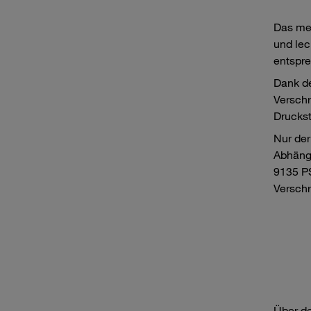
Das meh
und lec
entspre
Dank de
Verschr
Drucks
Nur der
Abhängi
9135 PS
Versch
Über d