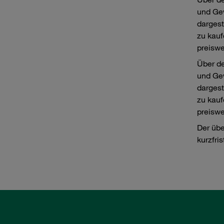
und Gew
dargest
zu kauf
preiswe
Über d
und Gew
dargest
zu kauf
preiswe
Der übe
kurzfris