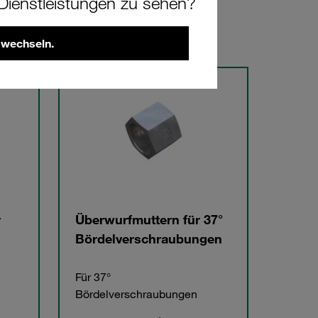
ienstleistungen zu sehen?
 wechseln.
r
Überwurfmuttern für 37°
Bördelverschraubungen
Für 37°
Bördelverschraubungen