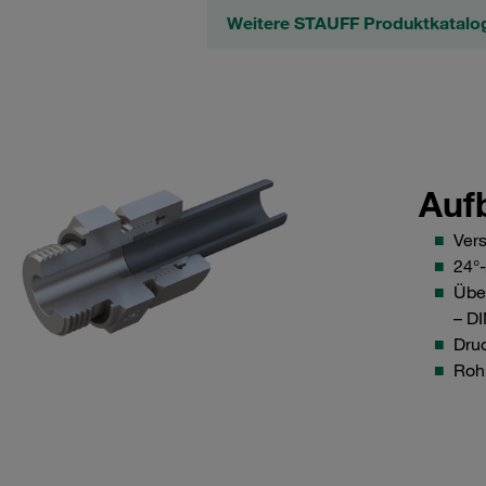
Weitere STAUFF Produktkatalo
Auf
Ver
24°-
Übe
– D
Dru
Roh