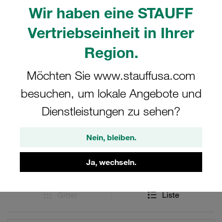
Strömungseffekten werden hierbei kompensiert. Der
Wir haben eine STAUFF
Signalwandler wurde direkt in die Durchflussmessturbine
integriert. Dies ermöglicht eine noch einfachere
Vertriebseinheit in Ihrer
Handhabung. Die CAN-Durchflussmessturbine wurde
Region.
speziell für die CAN-Messgeräte entwickelt.
Möchten Sie www.stauffusa.com
besuchen, um lokale Angebote und
Filter / Sortierung
Dienstleistungen zu sehen?
Hydraulik-Handmessgeräte und Zubehör
Nein, bleiben.
30 Ergebnisse
Ja, wechseln.
Gitter
Liste