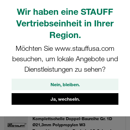
Tragschienenmuttern der Typen SM (Stahl) und SMG
(Edelstahl) zur Nutzung in Verbindung mit Tragschienen
Wir haben eine STAUFF
des Typs TS.
Vertriebseinheit in Ihrer
Region.
Filter / Sortierung
Möchten Sie www.stauffusa.com
besuchen, um lokale Angebote und
Komplett-Sets (Doppel-Baureihe)
Dienstleistungen zu sehen?
168 Ergebnisse
Nein, bleiben.
Gitter
Liste
Ja, wechseln.
Komplettschelle Doppel-Baureihe Gr. 1D
Ø21,3mm Polypropylen W3