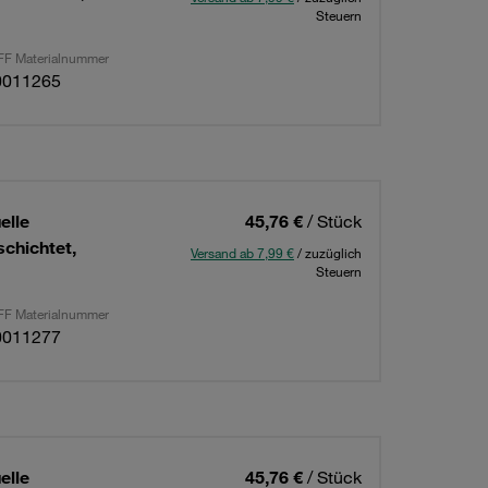
Steuern
F Materialnummer
0011265
elle
45,76 €
/ Stück
chichtet,
Versand ab 7,99 €
/ zuzüglich
Steuern
F Materialnummer
0011277
elle
45,76 €
/ Stück