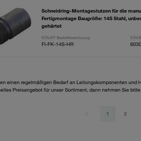
Schneidring-Montagestutzen für die manu
Fertigmontage Baugröße: 14S Stahl, unbes
gehärtet
STAUFF Bestellbezeichnung
STAUF
FI-FK-14S-HR
603
en einen regelmäßigen Bedarf an Leitungskomponenten und Hyd
uelles Preisangebot für unser Sortiment, dann nehmen Sie bitt
1
2