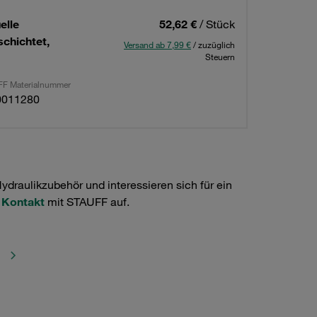
elle
52,62 €
/ Stück
chichtet,
Versand ab 7,99 €
/ zuzüglich
Steuern
F Materialnummer
0011280
raulikzubehör und interessieren sich für ein
e
Kontakt
mit STAUFF auf.