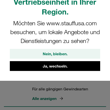
Vertriebseinheit in Ihrer
Schneidring-Verschraubungen der Serie STAUFF Connect
aus Stahl mit 24°-Innenkonus. Für die Hydraulik.
Region.
Möchten Sie www.stauffusa.com
besuchen, um lokale Angebote und
24° Rohrverschraubungen aus Stahl
Dienstleistungen zu sehen?
4 Kategorien
Nein, bleiben.
Winkel-
Ja, wechseln.
Einschraubverschraubungen FI-
WE
Für alle gängigen Gewindearten
Alle anzeigen