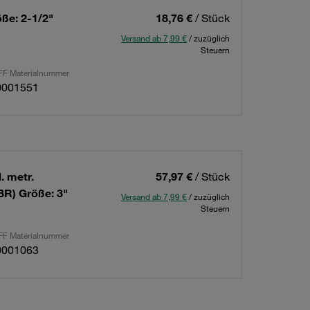
ße: 2-1/2"
18,76 €
/ Stück
Versand ab 7,99 €
/ zuzüglich
Steuern
F Materialnummer
0001551
. metr.
57,97 €
/ Stück
BR) Größe: 3"
Versand ab 7,99 €
/ zuzüglich
Steuern
F Materialnummer
0001063