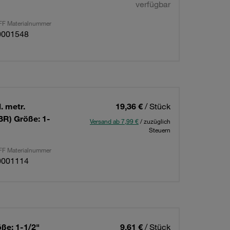
verfügbar
F Materialnummer
0001548
. metr.
19,36 €
/ Stück
BR) Größe: 1-
Versand ab 7,99 €
/ zuzüglich
Steuern
F Materialnummer
0001114
ße: 1-1/2"
9,61 €
/ Stück