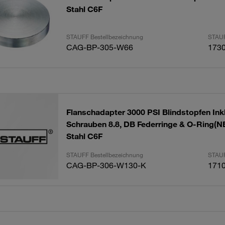
Stahl C6F
STAUFF Bestellbezeichnung
STAUF
CAG-BP-305-W66
173
Flanschadapter 3000 PSI Blindstopfen Inkl
Schrauben 8.8, DB Federringe & O-Ring(N
Stahl C6F
STAUFF Bestellbezeichnung
STAUF
CAG-BP-306-W130-K
171