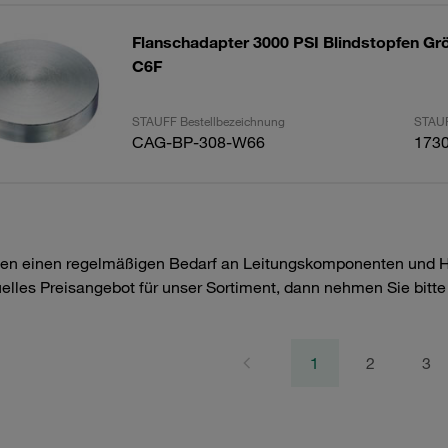
Flanschadapter 3000 PSI Blindstopfen Grö
C6F
STAUFF Bestellbezeichnung
STAUF
CAG-BP-308-W66
173
en einen regelmäßigen Bedarf an Leitungskomponenten und Hyd
uelles Preisangebot für unser Sortiment, dann nehmen Sie bitt
1
2
3