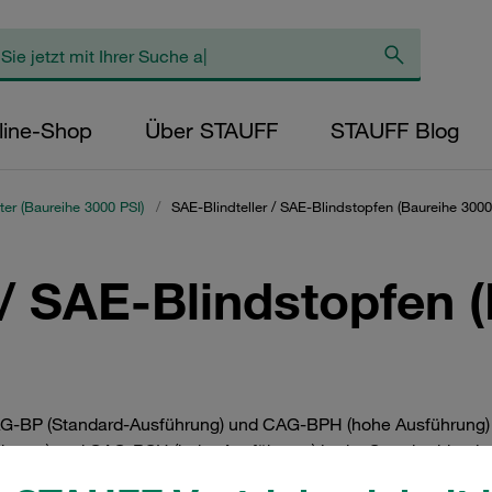
line-Shop
Über STAUFF
STAUFF Blog
er (Baureihe 3000 PSI)
/
SAE-Blindteller / SAE-Blindstopfen (Baureihe 3000
 / SAE-Blindstopfen 
CAG-BP (Standard-Ausführung) und CAG-BPH (hohe Ausführung) 
hrung) und CAG-BSH (hohe Ausführung) in der Standarddruck-
wischen DN 13 (1/2”) und DN 102 (4”). Erhältlich in Stahl ode