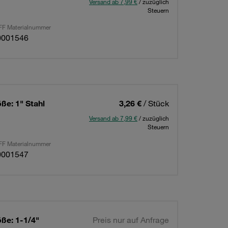
Versand ab 7,99 €
/ zuzüglich
Steuern
F Materialnummer
0001546
ße: 1" Stahl
3,26 €
/ Stück
Versand ab 7,99 €
/ zuzüglich
Steuern
F Materialnummer
0001547
ße: 1-1/4"
Preis nur auf Anfrage