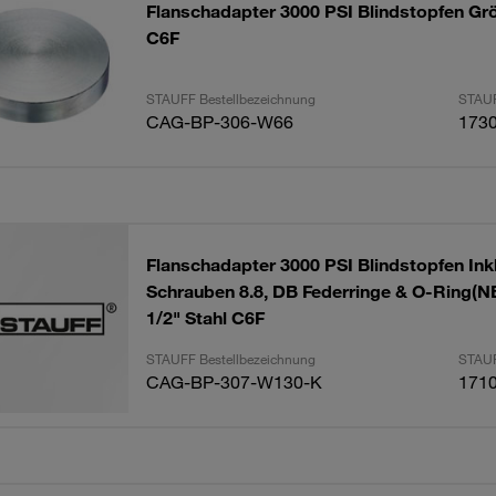
Flanschadapter 3000 PSI Blindstopfen Grö
C6F
STAUFF Bestellbezeichnung
STAUF
CAG-BP-306-W66
173
Flanschadapter 3000 PSI Blindstopfen Inkl
Schrauben 8.8, DB Federringe & O-Ring(N
1/2" Stahl C6F
STAUFF Bestellbezeichnung
STAUF
CAG-BP-307-W130-K
171