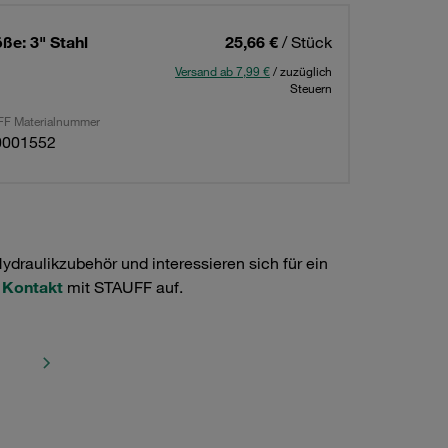
ße: 3" Stahl
25,66 €
/ Stück
Versand ab 7,99 €
/ zuzüglich
Steuern
F Materialnummer
0001552
raulikzubehör und interessieren sich für ein
e
Kontakt
mit STAUFF auf.