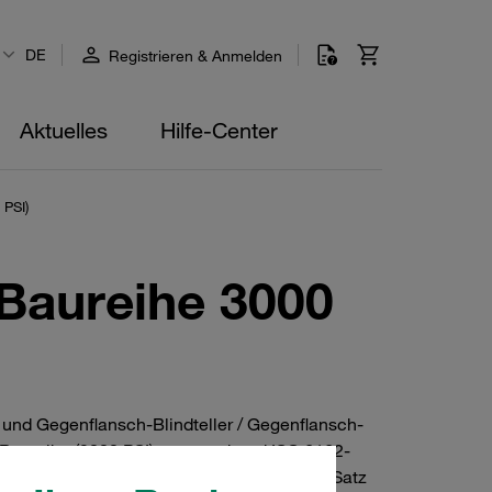
DE
Registrieren & Anmelden
Aktuelles
Hilfe-Center
 PSI)
(Baureihe 3000
und Gegenflansch-Blindteller / Gegenflansch-
Baureihe (3000 PSI) entsprechend ISO 6162-
r Edelstahl V4A. Einzeln oder als Komplett-Satz