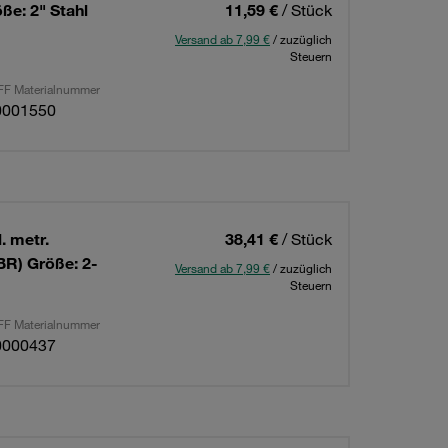
ße: 2" Stahl
11,59 €
/ Stück
Versand ab 7,99 €
/ zuzüglich
Steuern
F Materialnummer
0001550
. metr.
38,41 €
/ Stück
BR) Größe: 2-
Versand ab 7,99 €
/ zuzüglich
Steuern
F Materialnummer
0000437