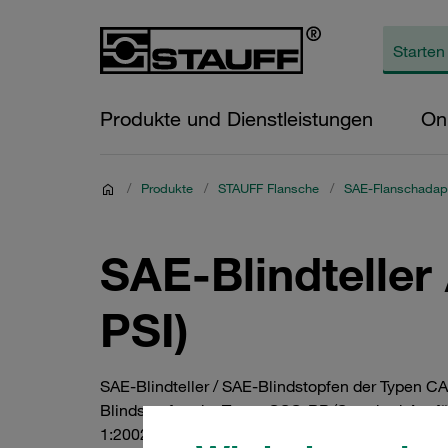
Produkte und Dienstleistungen
On
/
Produkte
/
STAUFF Flansche
/
SAE-Flanschadapt
SAE-Blindteller
PSI)
SAE-Blindteller / SAE-Blindstopfen der Typen 
Blindstopfen der Typen CSG-BP (Standard-Ausfü
1:2002. Verfügbar in allen gängigen Nenngrößen z