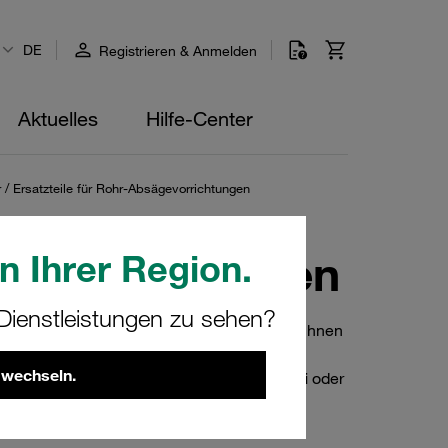
DE
Registrieren & Anmelden
Aktuelles
Hilfe-Center
 / Ersatzteile für Rohr-Absägevorrichtungen
gevorrichtungen
n Ihrer Region.
ienstleistungen zu sehen?
re Produkte unter STAUFF Connect bieten Ihnen
en Ersatzteilen für Ihre Rohr-
 wechseln.
räzise durchzuführen. Egal ob Sie ein Profi oder
stattet.