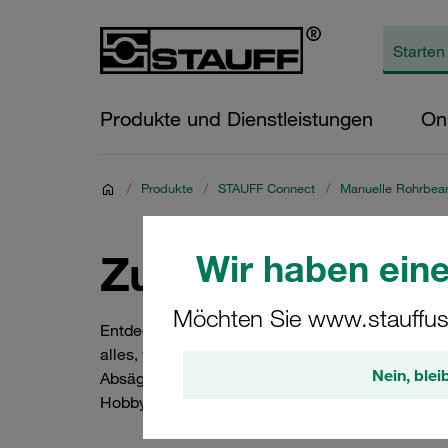
Produkte und Dienstleistungen
On
/
Produkte
/
STAUFF Connect
/
Manuelle Rohrbear
Zubehör / Ersat
Wir haben eine
Möchten Sie www.stauffus
Entdecken Sie unser umfassendes Sortiment an 
alles, was Sie für die manuelle Rohrbearbeitung 
Nein, blei
Absägevorrichtungen – bei uns finden Sie genau 
Hobbybastler sind, mit unserem Zubehör und Ers