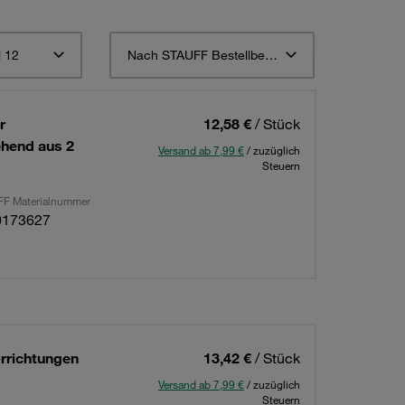
 12
Nach STAUFF Bestellbezeichnung aufsteigend sortieren
r
12,58 €
/ Stück
ehend aus 2
Versand ab 7,99 €
/ zuzüglich
Steuern
F Materialnummer
0173627
rrichtungen
13,42 €
/ Stück
Versand ab 7,99 €
/ zuzüglich
Steuern