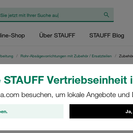
line-Shop
Über STAUFF
STAUFF Blog
beitung
/
Rohr-Absägevorrichtungen mit Zubehör / Ersatzteilen
/
Zubehör
zteile für Rohr-Absä
 STAUFF Vertriebseinheit i
a.com besuchen, um lokale Angebote und D
Zubehör und Ersatzteilen für Rohr-Absägevorrichtungen. Unse
benötigen. Von hochwertigen Zubehörteilen bis hin zu langlebig
ben.
Ja,
das, was Sie brauchen, um Ihre Rohrbearbeitung effizient und p
atzteilen für Rohr-Absägevorrichtungen sind Sie bestens ausge