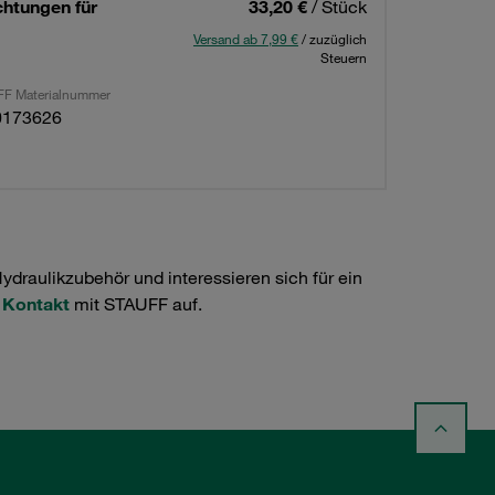
htungen für
33,20 €
/ Stück
Versand ab 7,99 €
/ zuzüglich
Steuern
F Materialnummer
0173626
raulikzubehör und interessieren sich für ein
e
Kontakt
mit STAUFF auf.