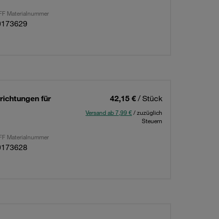
F Materialnummer
0173629
richtungen für
42,15 €
/ Stück
Versand ab 7,99 €
/ zuzüglich
Steuern
F Materialnummer
0173628