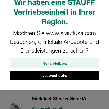
Wir haben eine STAUFF
Stationärhydraulik geeignet.
Vertriebseinheit in Ihrer
Region.
Steckkupplungen mit Kegelventil aus Edelstahl
Möchten Sie www.stauffusa.com
besuchen, um lokale Angebote und
3 Kategorien
Dienstleistungen zu sehen?
Edelstahl Muffen Serie IA
Nein, bleiben.
Alle anzeigen
Ja, wechseln.
Edelstahl-Stecker Serie IA
Alle anzeigen