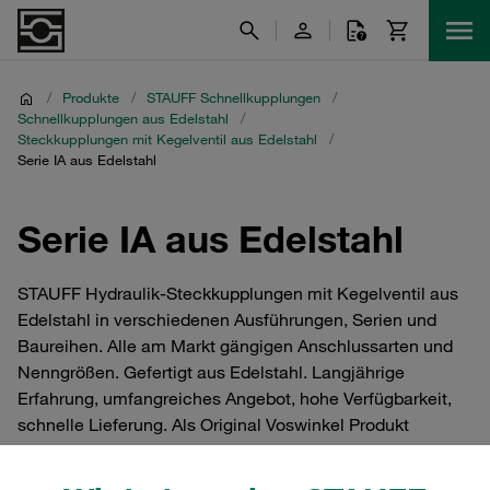
/
Produkte
/
STAUFF Schnellkupplungen
/
Schnellkupplungen aus Edelstahl
/
Steckkupplungen mit Kegelventil aus Edelstahl
/
Serie IA aus Edelstahl
Serie IA aus Edelstahl
STAUFF Hydraulik-Steckkupplungen mit Kegelventil aus
Edelstahl in verschiedenen Ausführungen, Serien und
Baureihen. Alle am Markt gängigen Anschlussarten und
Nenngrößen. Gefertigt aus Edelstahl. Langjährige
Erfahrung, umfangreiches Angebot, hohe Verfügbarkeit,
schnelle Lieferung. Als Original Voswinkel Produkt
langjährig am Markt etabliert. Diese Kupplung ist
besonders für Land- und Forstmaschinen und die