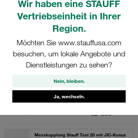
Wir haben eine STAUFF
V2A und V4A. Maximaler Betriebsdruck von 630 bar.
Kuppeln unter Druck bis 400 bar. Selbstsichernde Rändel-
Vertriebseinheit in Ihrer
Schutzkappe aus Metall. Optional mit Sechskant-
Schutzkappe aus Metall oder Kunststoff-Schutzkappe.
Region.
Möchten Sie www.stauffusa.com
besuchen, um lokale Angebote und
Filter / Sortierung
Dienstleistungen zu sehen?
STAUFF Test 20 Messkupplungen und Zubehör
Nein, bleiben.
15 Ergebnisse
Ja, wechseln.
Gitter
Liste
Messkupplung Stauff Test 20 mit JIC-Konus