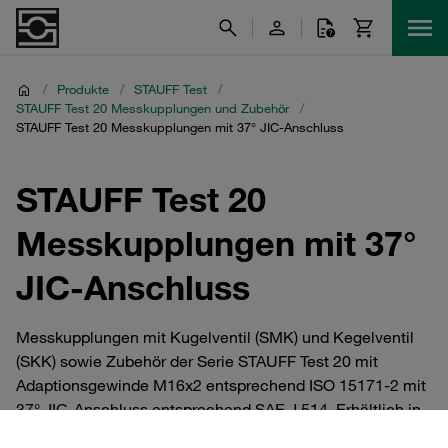
/
Produkte
/
STAUFF Test
/
STAUFF Test 20 Messkupplungen und Zubehör
/
STAUFF Test 20 Messkupplungen mit 37° JIC-Anschluss
STAUFF Test 20
Messkupplungen mit 37°
JIC-Anschluss
Messkupplungen mit Kugelventil (SMK) und Kegelventil
(SKK) sowie Zubehör der Serie STAUFF Test 20 mit
Adaptionsgewinde M16x2 entsprechend ISO 15171-2 mit
37° JIC-Anschluss entsprechend SAE J 514. Erhältlich in
Stahl mit Zink/Nickel-Beschichtung sowie in Edelstahl