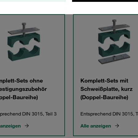
gorien
plett-Sets ohne
Komplett-Sets mit
estigungszubehör
Schweißplatte, kurz
ppel-Baureihe)
(Doppel-Baureihe)
prechend DIN 3015, Teil 3
Entsprechend DIN 3015, Te
 anzeigen
Alle anzeigen