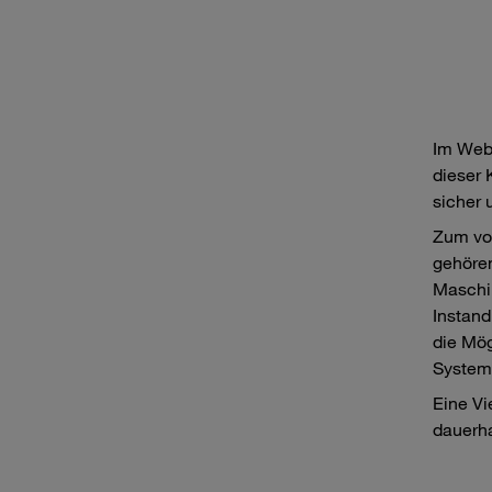
Im Web
dieser 
sicher 
Zum vo
gehören
Maschin
Instan
die Mög
System-
Eine Vi
dauerha