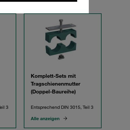
Komplett-Sets mit
Tragschienenmutter
(Doppel-Baureihe)
il 3
Entsprechend DIN 3015, Teil 3
Alle anzeigen