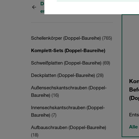
Doppel-Baureihe
4 Kate
entsprechend DIN 3015, Teil 3
Schellenkörper (Doppel-Baureihe)
(765)
Komplett-Sets (Doppel-Baureihe)
Schweißplatten (Doppel-Baureihe)
(69)
Deckplatten (Doppel-Baureihe)
(28)
Kom
Außensechskantschrauben (Doppel-
Bef
Baureihe)
(16)
(Do
Innensechskantschrauben (Doppel-
Ents
Baureihe)
(7)
Alle
Aufbauschrauben (Doppel-Baureihe)
(18)