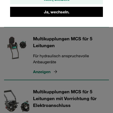
Entwickelt für die Hydraulik von Traktor-
Frontladern
Ja, wechseln.
Anzeigen
Multikupplungen MCS für 5
Leitungen
Für hydraulisch anspruchsvolle
Anbaugeräte
Anzeigen
Multikupplungen MCS für 5
Leitungen mit Vorrichtung für
Elektroanschluss