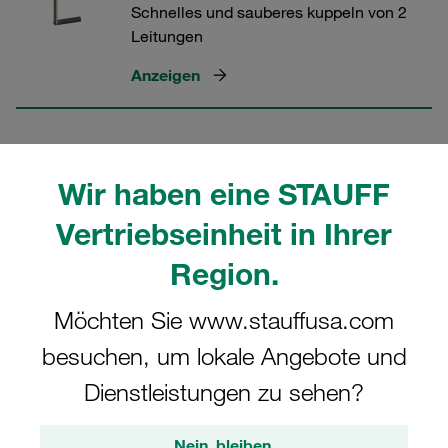
Schnelles und sauberes kuppeln von 2
Leitungen
Anzeigen
Multikupplungen MCS für 4
Leitungen
Wir haben eine STAUFF
Speziell für landwirtschaftliche
Vertriebseinheit in Ihrer
Anwendungen entwickelt
Region.
Anzeigen
Möchten Sie www.stauffusa.com
besuchen, um lokale Angebote und
Multikupplungen MCS für 4
Dienstleistungen zu sehen?
Leitungen in der
Frontlader‑Hydraulik
Nein, bleiben.