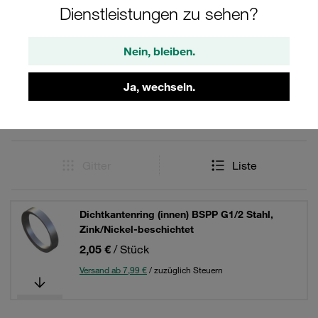
Dienstleistungen zu sehen?
Filter / Sortierung
Nein, bleiben.
Anschlussteile, Zubehör und Ersatzteile
Ja, wechseln.
3 Ergebnisse
Gitter
Liste
Dichtkantenring (innen) BSPP G1/2 Stahl,
Zink/Nickel-beschichtet
2,05 €
/ Stück
Versand ab 7,99 €
/ zuzüglich Steuern