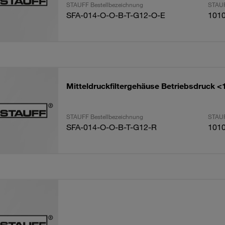
STAUFF Bestellbezeichnung
STAUF
SFA-014-O-O-B-T-G12-O-E
101
Mitteldruckfiltergehäuse Betriebsdruck <
STAUFF Bestellbezeichnung
STAUF
SFA-014-O-O-B-T-G12-R
101