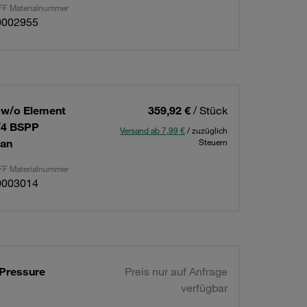
F Materialnummer
0002955
M w/o Element
359,92 €
/ Stück
3/4 BSPP
Versand ab 7,99 €
/ zuzüglich
Man
Steuern
F Materialnummer
0003014
 Pressure
Preis nur auf Anfrage
verfügbar