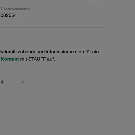
F Materialnummer
0002554
raulikzubehör und interessieren sich für ein
e
Kontakt
mit STAUFF auf.
4