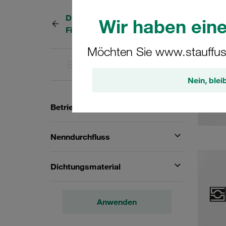
Druckfilter (Filtergehäuse und
41 Erg
Wir haben eine
Filterelemente)
Möchten Sie www.stauffus
Gitter
Liste
Nein, blei
Betriebsdruck
Nenndurchfluss
Dichtungsmaterial
Anwenden