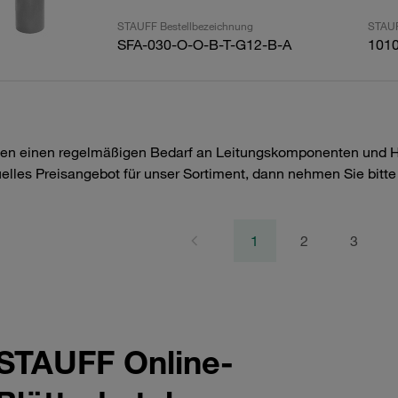
STAUFF Bestellbezeichnung
STAUF
SFA-030-O-O-B-T-G12-B-A
101
en einen regelmäßigen Bedarf an Leitungskomponenten und Hyd
uelles Preisangebot für unser Sortiment, dann nehmen Sie bitt
1
2
3
STAUFF Online-