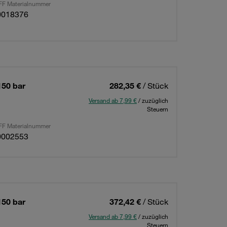
F Materialnummer
0018376
150 bar
282,35 €
/ Stück
Versand ab 7,99 €
/ zuzüglich
Steuern
F Materialnummer
0002553
150 bar
372,42 €
/ Stück
Versand ab 7,99 €
/ zuzüglich
Steuern