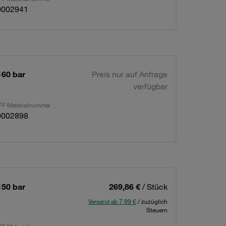
0002941
160 bar
Preis nur auf Anfrage
verfügbar
F Materialnummer
0002898
150 bar
269,86 €
/ Stück
Versand ab 7,99 €
/ zuzüglich
Steuern